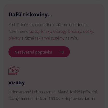
Další tiskoviny...
Prohlédněte si, co dalšího můžeme nabídnout.
Navrhneme
vizitky
,
letáky
,
katalogy
,
brožury
,
složky
,
plakáty
a různé
reklamní systémy
na míru.
Nezávazná poptávka
Vizitky
Jednostranné i oboustranné. Matné, lesklé i přírodní.
Různý materiál. Tisk od 100 ks. S dopravou zdarma.