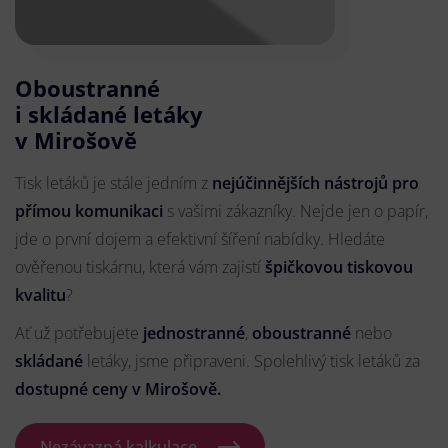
Oboustranné
i skládané letáky
v Mirošově
Tisk letáků je stále jedním z
nejúčinnějších nástrojů pro
přímou komunikaci
s vašimi zákazníky. Nejde jen o papír,
jde o první dojem a efektivní šíření nabídky. Hledáte
ověřenou tiskárnu, která vám zajistí
špičkovou tiskovou
kvalitu
?
Ať už potřebujete
jednostranné
,
oboustranné
nebo
skládané
letáky, jsme připraveni. Spolehlivý tisk letáků za
dostupné ceny v Mirošově.
Nezávazná kalkulace