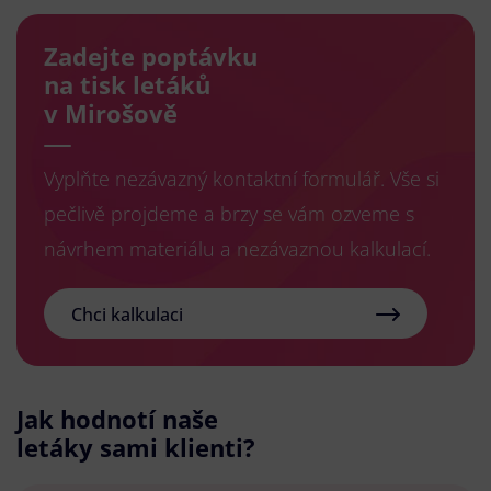
Zadejte poptávku
na tisk letáků
v Mirošově
Vyplňte nezávazný kontaktní formulář. Vše si
pečlivě projdeme a brzy se vám ozveme s
návrhem materiálu a nezávaznou kalkulací.
Chci kalkulaci
Jak hodnotí naše
letáky sami klienti?