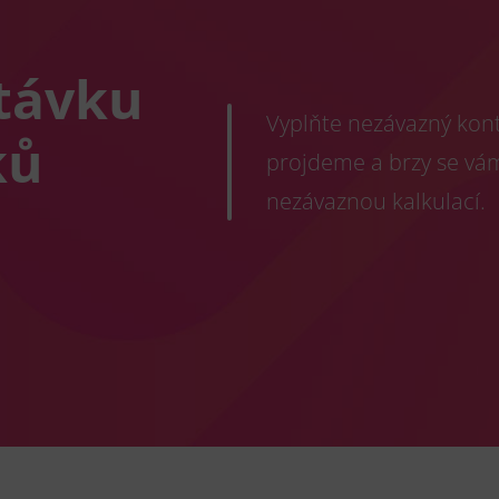
távku
Vyplňte nezávazný konta
ků
projdeme a brzy se vá
nezávaznou kalkulací.