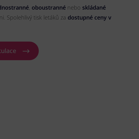
dnostranné
,
oboustranné
nebo
skládané
ni. Spolehlivý tisk letáků za
dostupné ceny v
kulace