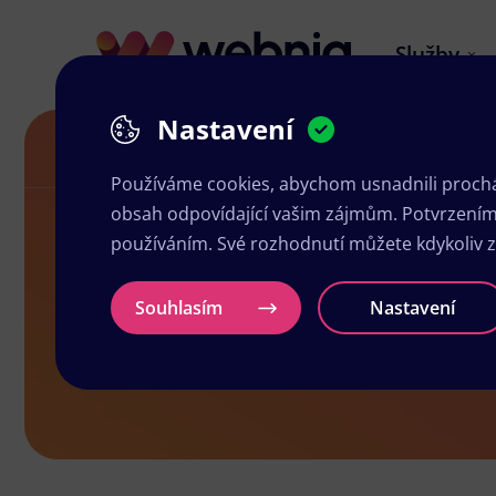
Služby
Nastavení
Letáky v Miroslavi
Používáme cookies, abychom usnadnili prochá
obsah odpovídající vašim zájmům. Potvrzením n
používáním. Své rozhodnutí můžete kdykoliv 
Letáky v Mir
Souhlasím
Nastavení