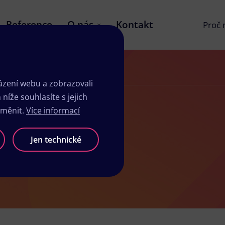
Reference
O nás
Kontakt
Proč
zení webu a zobrazovali
íže souhlasíte s jejich
změnit.
Více informací
oslavi
Jen technické