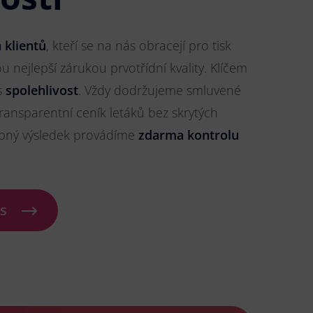
 klientů
, kteří se na nás obracejí pro tisk
sou nejlepší zárukou prvotřídní kvality. Klíčem
s
spolehlivost
. Vždy dodržujeme smluvené
ransparentní ceník letáků bez skrytých
ybný výsledek provádíme
zdarma kontrolu
ás