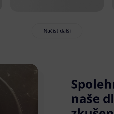
Načíst další
Spoleh
naše d
zkušen