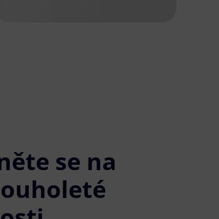
něte se na
louholeté
osti