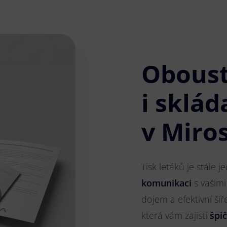
Obous
i sklád
v Miros
Tisk letáků je stále 
komunikaci
s vašimi
dojem a efektivní ší
která vám zajistí
špi