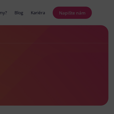
 my?
Blog
Kariéra
Napište nám