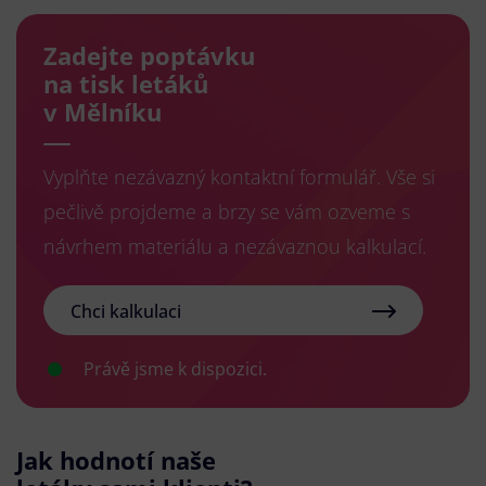
Zadejte poptávku
na tisk letáků
v Mělníku
Vyplňte nezávazný kontaktní formulář. Vše si
pečlivě projdeme a brzy se vám ozveme s
návrhem materiálu a nezávaznou kalkulací.
Chci kalkulaci
Právě jsme k dispozici.
Jak hodnotí naše