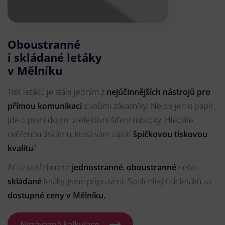
Oboustranné
i skládané letáky
v Mělníku
Tisk letáků je stále jedním z
nejúčinnějších nástrojů pro
přímou komunikaci
s vašimi zákazníky. Nejde jen o papír,
jde o první dojem a efektivní šíření nabídky. Hledáte
ověřenou tiskárnu, která vám zajistí
špičkovou tiskovou
kvalitu
?
Ať už potřebujete
jednostranné
,
oboustranné
nebo
skládané
letáky, jsme připraveni. Spolehlivý tisk letáků za
dostupné ceny v Mělníku.
Nezávazná kalkulace