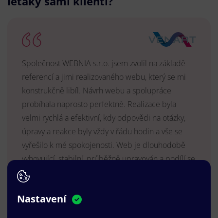
letáky sami klienti?
Společnost WEBNIA s.r.o. jsem zvolil na základě
referencí a jimi realizovaného webu, který se mi
konstrukčně libíl. Návrh webu a spolupráce
probíhala naprosto perfektně. Realizace byla
velmi rychlá a efektivní, kdy odpovědi na otázky,
úpravy a reakce byly vždy v řádu hodin a vše se
vyřešilo k mé spokojenosti. Web je dlouhodobě
vyhovující, stabilní, průběžně upravován a podílí se
na pozitivním vnímání naší značky.
MUDr. Radek Vyšohlíd
,
Nastavení
VENART s.r.o.