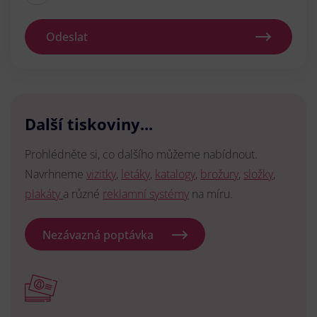
Odeslat
Další tiskoviny...
Prohlédněte si, co dalšího můžeme nabídnout.
Navrhneme
vizitky
,
letáky
,
katalogy
,
brožury
,
složky
,
plakáty
a různé
reklamní systémy
na míru.
Nezávazná poptávka