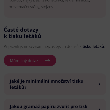
Roll-up, vlajky bez i s konsturkcí, reklamní áčko,
prezentační stěny, stojany.
Časté dotazy
k tisku letáků
Připravili jsme seznam nejčastějších dotazů k
tisku letáků
.
Mám jiný dotaz
Jaké je minimální množství tisku
letáků?
Jakou gramáž papíru zvolit pro tisk