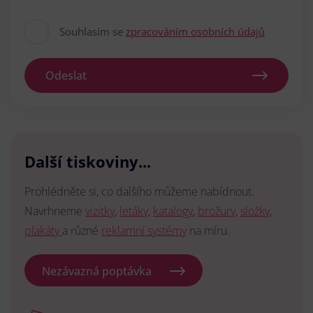
Souhlasím se
zpracováním osobních údajů
Odeslat
Další tiskoviny...
Prohlédněte si, co dalšího můžeme nabídnout.
Navrhneme
vizitky
,
letáky
,
katalogy
,
brožury
,
složky
,
plakáty
a různé
reklamní systémy
na míru.
Nezávazná poptávka