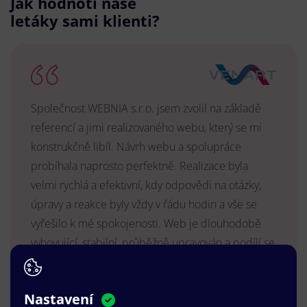
Jak hodnotí naše
letáky sami klienti?
Společnost WEBNIA s.r.o. jsem zvolil na základě
referencí a jimi realizovaného webu, který se mi
konstrukčně libíl. Návrh webu a spolupráce
probíhala naprosto perfektně. Realizace byla
velmi rychlá a efektivní, kdy odpovědi na otázky,
úpravy a reakce byly vždy v řádu hodin a vše se
vyřešilo k mé spokojenosti. Web je dlouhodobě
vyhovující, stabilní, průběžně upravován a podílí se
na pozitivním vnímání naší značky.
MUDr. Radek Vyšohlíd
,
Nastavení
VENART s.r.o.