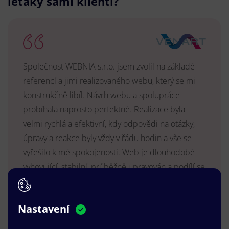
letáky sami klienti?
Společnost WEBNIA s.r.o. jsem zvolil na základě
referencí a jimi realizovaného webu, který se mi
konstrukčně libíl. Návrh webu a spolupráce
probíhala naprosto perfektně. Realizace byla
velmi rychlá a efektivní, kdy odpovědi na otázky,
úpravy a reakce byly vždy v řádu hodin a vše se
vyřešilo k mé spokojenosti. Web je dlouhodobě
vyhovující, stabilní, průběžně upravován a podílí se
na pozitivním vnímání naší značky.
MUDr. Radek Vyšohlíd
,
Nastavení
VENART s.r.o.