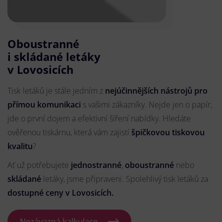
Oboustranné
i skládané letáky
v Lovosicích
Tisk letáků je stále jedním z
nejúčinnějších nástrojů pro
přímou komunikaci
s vašimi zákazníky. Nejde jen o papír,
jde o první dojem a efektivní šíření nabídky. Hledáte
ověřenou tiskárnu, která vám zajistí
špičkovou tiskovou
kvalitu
?
Ať už potřebujete
jednostranné
,
oboustranné
nebo
skládané
letáky, jsme připraveni. Spolehlivý tisk letáků za
dostupné ceny v Lovosicích.
Nezávazná kalkulace