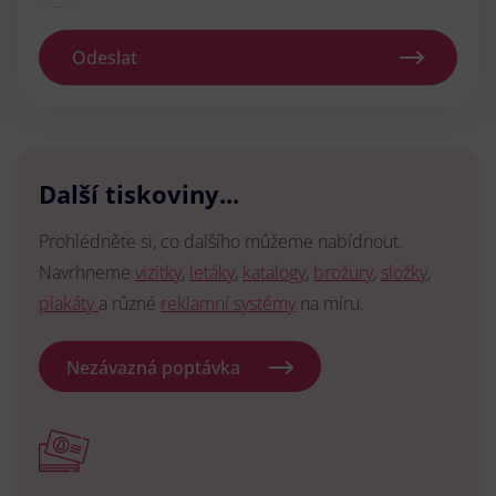
Odeslat
Další tiskoviny...
Prohlédněte si, co dalšího můžeme nabídnout.
Navrhneme
vizitky
,
letáky
,
katalogy
,
brožury
,
složky
,
plakáty
a různé
reklamní systémy
na míru.
Nezávazná poptávka