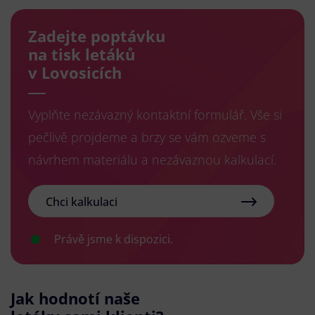
Zadejte poptávku
na tisk letáků
v Lovosicích
Vyplňte nezávazný kontaktní formulář. Vše si
pečlivě projdeme a brzy se vám ozveme s
návrhem materiálu a nezávaznou kalkulací.
Chci kalkulaci
Právě jsme k dispozici.
Jak hodnotí naše