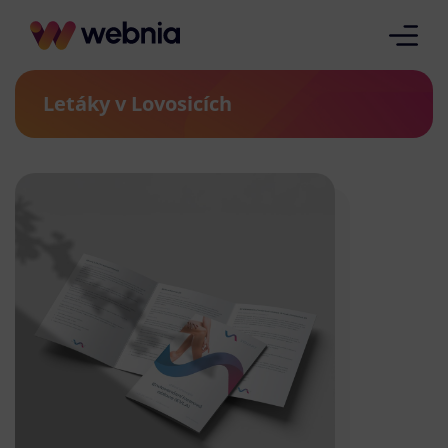
Letáky v Lovosicích