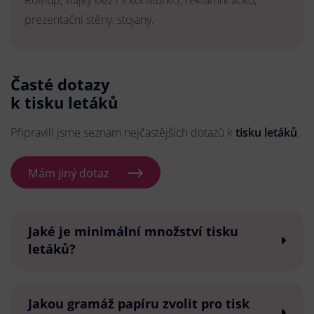
Roll-up, vlajky bez i s konsturkcí, reklamní áčko,
prezentační stěny, stojany.
Časté dotazy
k tisku letáků
Připravili jsme seznam nejčastějších dotazů k
tisku letáků
.
Mám jiný dotaz
Jaké je minimální množství tisku
letáků?
Jakou gramáž papíru zvolit pro tisk