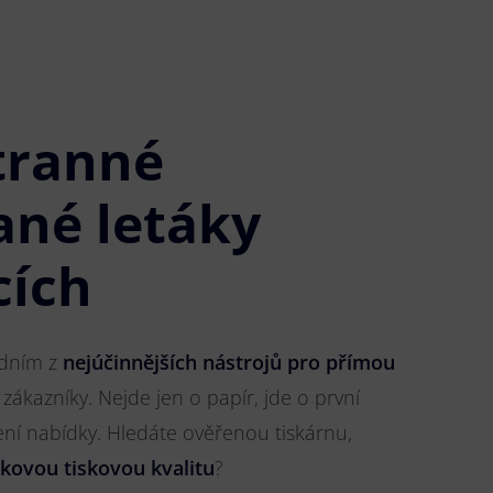
tranné
ané letáky
cích
jedním z
nejúčinnějších nástrojů pro přímou
 zákazníky. Nejde jen o papír, jde o první
ření nabídky. Hledáte ověřenou tiskárnu,
čkovou tiskovou kvalitu
?