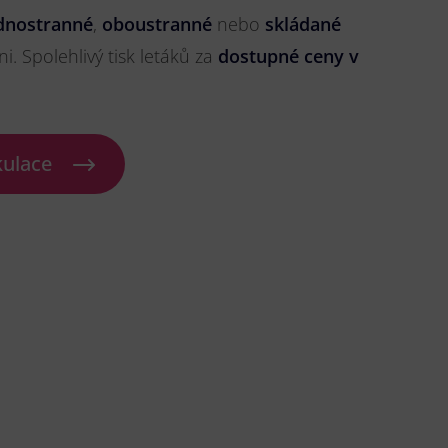
dnostranné
,
oboustranné
nebo
skládané
ni. Spolehlivý tisk letáků za
dostupné ceny v
kulace