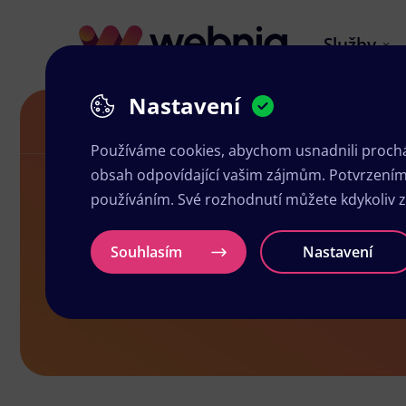
Služby
Nastavení
Letáky v Lošticích
Používáme cookies, abychom usnadnili prochá
obsah odpovídající vašim zájmům. Potvrzením n
používáním. Své rozhodnutí můžete kdykoliv 
Letáky v Loš
Souhlasím
Nastavení