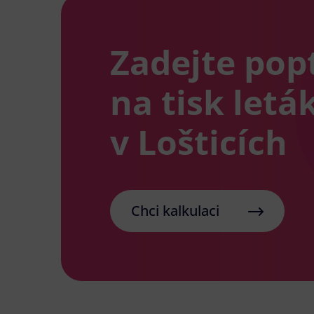
Zadejte pop
na tisk letá
v Lošticích
Chci kalkulaci