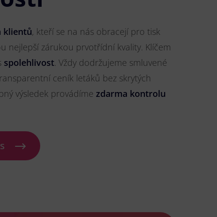
 klientů
, kteří se na nás obracejí pro tisk
ou nejlepší zárukou prvotřídní kvality. Klíčem
s
spolehlivost
. Vždy dodržujeme smluvené
ransparentní ceník letáků bez skrytých
ybný výsledek provádíme
zdarma kontrolu
ás