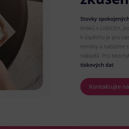
Stovky spokojených
letáků v Lošticích, js
k úspěchu je pro ná
termíny a nabízíme t
nákladů. Pro bezch
tiskových dat
.
Kontaktujte n