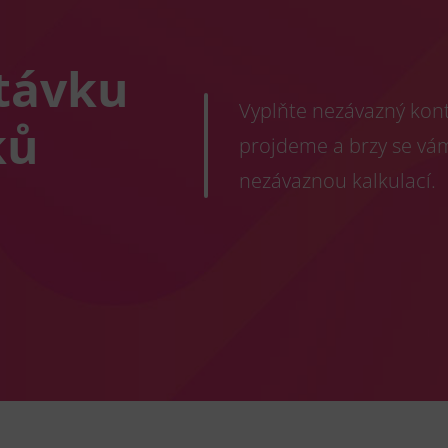
távku
Vyplňte nezávazný konta
ků
projdeme a brzy se vá
nezávaznou kalkulací.