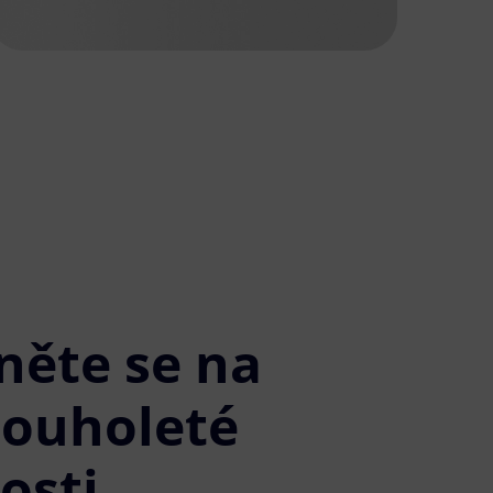
něte se na
louholeté
osti