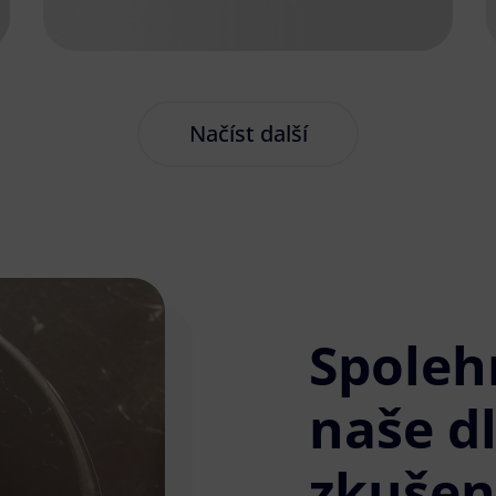
Načíst další
Spoleh
naše d
zkušen