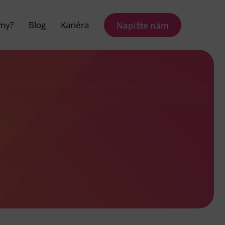
 my?
Blog
Kariéra
Napište nám