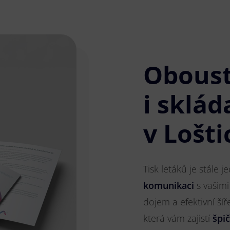
Obous
i sklád
v Lošti
Tisk letáků je stále 
komunikaci
s vašimi
dojem a efektivní ší
která vám zajistí
špi