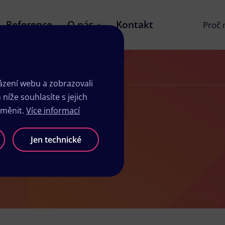
Reference
O nás
Kontakt
Proč
zení webu a zobrazovali
íže souhlasíte s jejich
změnit.
Více informací
ticích
Jen technické