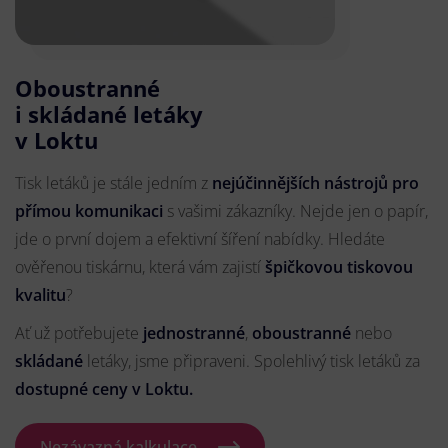
Oboustranné
i skládané letáky
v Loktu
Tisk letáků je stále jedním z
nejúčinnějších nástrojů pro
přímou komunikaci
s vašimi zákazníky. Nejde jen o papír,
jde o první dojem a efektivní šíření nabídky. Hledáte
ověřenou tiskárnu, která vám zajistí
špičkovou tiskovou
kvalitu
?
Ať už potřebujete
jednostranné
,
oboustranné
nebo
skládané
letáky, jsme připraveni. Spolehlivý tisk letáků za
dostupné ceny v Loktu.
Nezávazná kalkulace