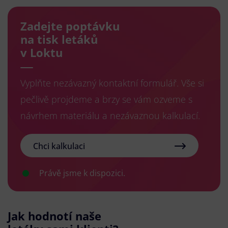
Zadejte poptávku
na tisk letáků
v Loktu
Vyplňte nezávazný kontaktní formulář. Vše si
pečlivě projdeme a brzy se vám ozveme s
návrhem materiálu a nezávaznou kalkulací.
Chci kalkulaci
Právě jsme k dispozici.
Jak hodnotí naše