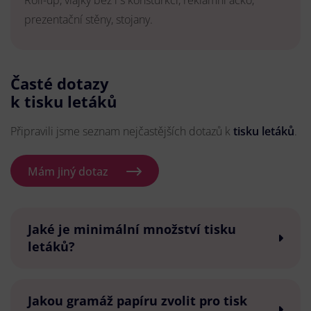
Roll-up, vlajky bez i s konsturkcí, reklamní áčko,
prezentační stěny, stojany.
Časté dotazy
k tisku letáků
Připravili jsme seznam nejčastějších dotazů k
tisku letáků
.
Mám jiný dotaz
Jaké je minimální množství tisku
letáků?
Jakou gramáž papíru zvolit pro tisk