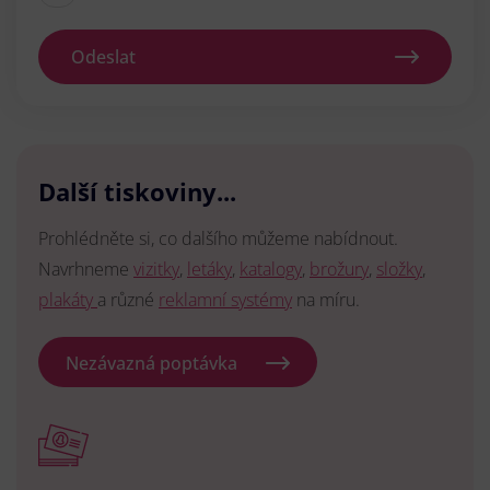
Odeslat
Další tiskoviny...
Prohlédněte si, co dalšího můžeme nabídnout.
Navrhneme
vizitky
,
letáky
,
katalogy
,
brožury
,
složky
,
plakáty
a různé
reklamní systémy
na míru.
Nezávazná poptávka