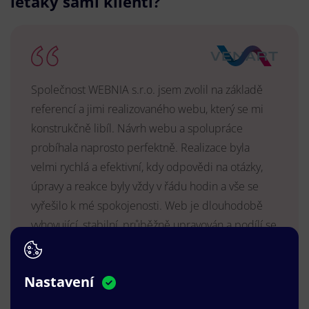
letáky sami klienti?
Společnost WEBNIA s.r.o. jsem zvolil na základě
referencí a jimi realizovaného webu, který se mi
konstrukčně libíl. Návrh webu a spolupráce
probíhala naprosto perfektně. Realizace byla
velmi rychlá a efektivní, kdy odpovědi na otázky,
úpravy a reakce byly vždy v řádu hodin a vše se
vyřešilo k mé spokojenosti. Web je dlouhodobě
vyhovující, stabilní, průběžně upravován a podílí se
na pozitivním vnímání naší značky.
MUDr. Radek Vyšohlíd
,
Nastavení
VENART s.r.o.