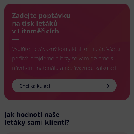
Zadejte poptávku
na tisk letáků
v Litoměřicích
Vyplňte nezávazný kontaktní formulář. Vše si
pečlivě projdeme a brzy se vám ozveme s
návrhem materiálu a nezávaznou kalkulací.
Chci kalkulaci
Jak hodnotí naše
letáky sami klienti?