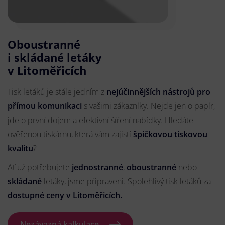
Oboustranné
i skládané letáky
v Litoměřicích
Tisk letáků je stále jedním z
nejúčinnějších nástrojů pro
přímou komunikaci
s vašimi zákazníky. Nejde jen o papír,
jde o první dojem a efektivní šíření nabídky. Hledáte
ověřenou tiskárnu, která vám zajistí
špičkovou tiskovou
kvalitu
?
Ať už potřebujete
jednostranné
,
oboustranné
nebo
skládané
letáky, jsme připraveni. Spolehlivý tisk letáků za
dostupné ceny v Litoměřicích.
Nezávazná kalkulace