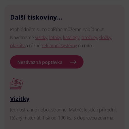
Další tiskoviny...
Prohlédněte si, co dalšího můžeme nabídnout.
Navrhneme
vizitky
,
letáky
,
katalogy
,
brožury
,
složky
,
plakáty
a různé
reklamní systémy
na míru.
Nezávazná poptávka
Vizitky
Jednostranné i oboustranné. Matné, lesklé i přírodní.
Různý materiál. Tisk od 100 ks. S dopravou zdarma.