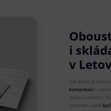
Obous
i sklád
v Letov
Tisk letáků je stále 
komunikaci
s vašimi
dojem a efektivní ší
která vám zajistí
špi