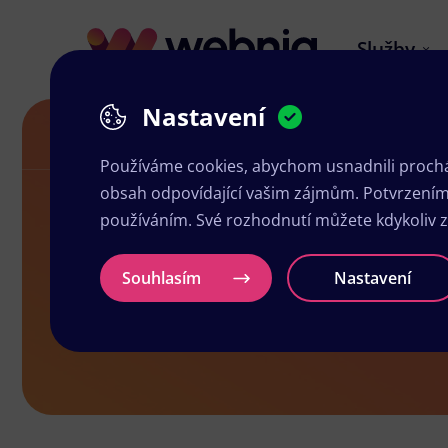
Služby
Nastavení
Letáky v Letovicích
Používáme cookies, abychom usnadnili prochá
obsah odpovídající vašim zájmům. Potvrzením n
používáním. Své rozhodnutí můžete kdykoliv 
Letáky v Let
Souhlasím
Nastavení