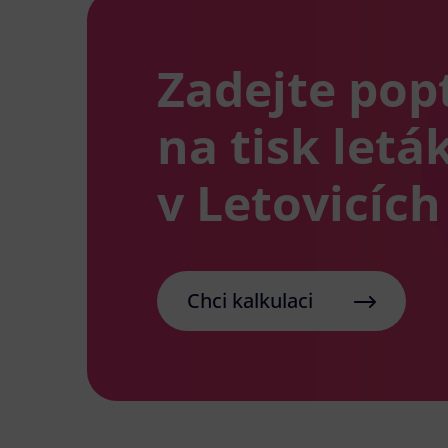
Zadejte pop
na tisk letá
v Letovicích
Chci kalkulaci