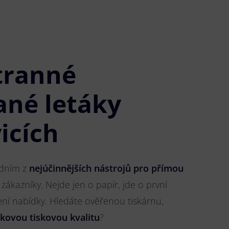
tranné
ané letáky
icích
jedním z
nejúčinnějších nástrojů pro přímou
 zákazníky. Nejde jen o papír, jde o první
ření nabídky. Hledáte ověřenou tiskárnu,
čkovou tiskovou kvalitu
?