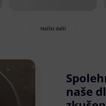
Načíst další
Spoleh
naše d
zkušen