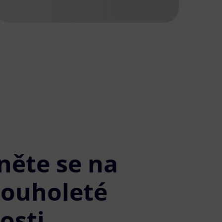
něte se na
louholeté
osti