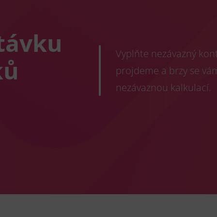
távku
Vyplňte nezávazný konta
ků
projdeme a brzy se vá
nezávaznou kalkulací.