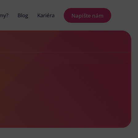
 my?
Blog
Kariéra
Napište nám