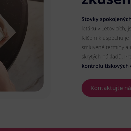
Stovky spokojených
letáků v Letovicích, j
Klíčem k úspěchu je
smluvené termíny a 
skrytých nákladů. P
kontrolu tiskových 
Kontaktujte n