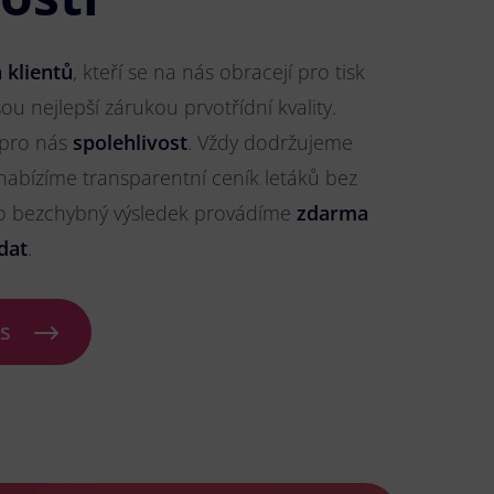
 klientů
, kteří se na nás obracejí pro tisk
sou nejlepší zárukou prvotřídní kvality.
 pro nás
spolehlivost
. Vždy dodržujeme
nabízíme transparentní ceník letáků bez
ro bezchybný výsledek provádíme
zdarma
dat
.
ás