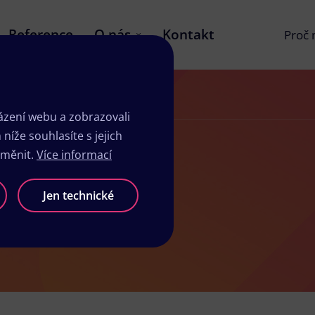
Reference
O nás
Kontakt
Proč
zení webu a zobrazovali
íže souhlasíte s jejich
změnit.
Více informací
ovicích
Jen technické