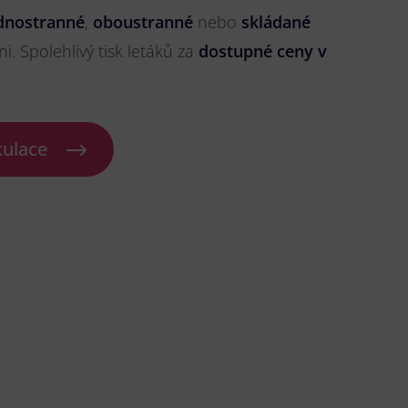
dnostranné
,
oboustranné
nebo
skládané
ni. Spolehlivý tisk letáků za
dostupné ceny v
kulace