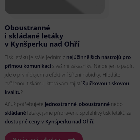
Oboustranné
i skládané letáky
v Kynšperku nad Ohří
Tisk letáků je stále jedním z
nejúčinnějších nástrojů pro
přímou komunikaci
s vašimi zákazníky. Nejde jen o papír,
jde o první dojem a efektivní šíření nabídky. Hledáte
ověřenou tiskárnu, která vám zajistí
špičkovou tiskovou
kvalitu
?
Ať už potřebujete
jednostranné
,
oboustranné
nebo
skládané
letáky, jsme připraveni. Spolehlivý tisk letáků za
dostupné ceny v Kynšperku nad Ohří.
Nezávazná kalkulace