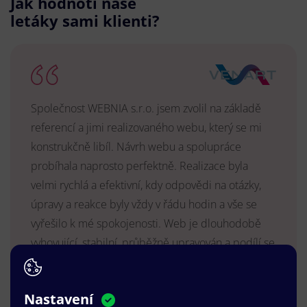
Jak hodnotí naše
letáky sami klienti?
Společnost WEBNIA s.r.o. jsem zvolil na základě
referencí a jimi realizovaného webu, který se mi
konstrukčně libíl. Návrh webu a spolupráce
probíhala naprosto perfektně. Realizace byla
velmi rychlá a efektivní, kdy odpovědi na otázky,
úpravy a reakce byly vždy v řádu hodin a vše se
vyřešilo k mé spokojenosti. Web je dlouhodobě
vyhovující, stabilní, průběžně upravován a podílí se
na pozitivním vnímání naší značky.
MUDr. Radek Vyšohlíd
,
Nastavení
VENART s.r.o.