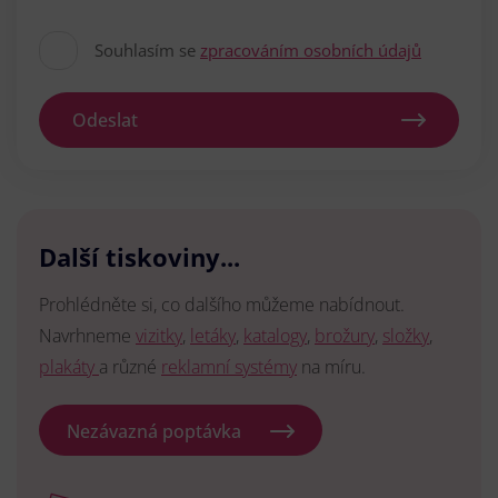
Souhlasím se
zpracováním osobních údajů
Odeslat
Další tiskoviny...
Prohlédněte si, co dalšího můžeme nabídnout.
Navrhneme
vizitky
,
letáky
,
katalogy
,
brožury
,
složky
,
plakáty
a různé
reklamní systémy
na míru.
Nezávazná poptávka