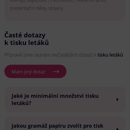
Roll-up, vlajky bez i s konsturkcí, reklamní áčko,
prezentační stěny, stojany.
Časté dotazy
k tisku letáků
Připravili jsme seznam nejčastějších dotazů k
tisku letáků
.
Mám jiný dotaz
Jaké je minimální množství tisku
letáků?
Jakou gramáž papíru zvolit pro tisk