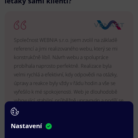
letáky sami klienti?
Společnost WEBNIA s.r.o. jsem zvolil na základě
referencí a jimi realizovaného webu, který se mi
konstrukčně libíl. Návrh webu a spolupráce
probíhala naprosto perfektně. Realizace byla
velmi rychlá a efektivní, kdy odpovědi na otázky,
úpravy a reakce byly vždy v řádu hodin a vše se
vyřešilo k mé spokojenosti. Web je dlouhodobě
vyhovující, stabilní, průběžně upravován a podílí se
na pozitivním vnímání naší značky.
MUDr. Radek Vyšohlíd
,
Nastavení
VENART s.r.o.