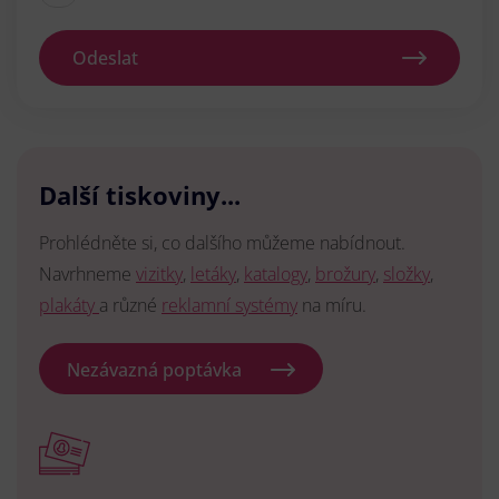
Odeslat
Další tiskoviny...
Prohlédněte si, co dalšího můžeme nabídnout.
Navrhneme
vizitky
,
letáky
,
katalogy
,
brožury
,
složky
,
plakáty
a různé
reklamní systémy
na míru.
Nezávazná poptávka