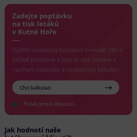
Zadejte poptávku
na tisk letáků
v Kutné Hoře
Vyplňte nezávazný kontaktní formulář. Vše si
pečlivě projdeme a brzy se vám ozveme s
návrhem materiálu a nezávaznou kalkulací.
Chci kalkulaci
Právě jsme k dispozici.
Jak hodnotí naše