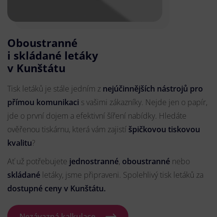
Oboustranné
i skládané letáky
v Kunštátu
Tisk letáků je stále jedním z
nejúčinnějších nástrojů pro
přímou komunikaci
s vašimi zákazníky. Nejde jen o papír,
jde o první dojem a efektivní šíření nabídky. Hledáte
ověřenou tiskárnu, která vám zajistí
špičkovou tiskovou
kvalitu
?
Ať už potřebujete
jednostranné
,
oboustranné
nebo
skládané
letáky, jsme připraveni. Spolehlivý tisk letáků za
dostupné ceny v Kunštátu.
Nezávazná kalkulace