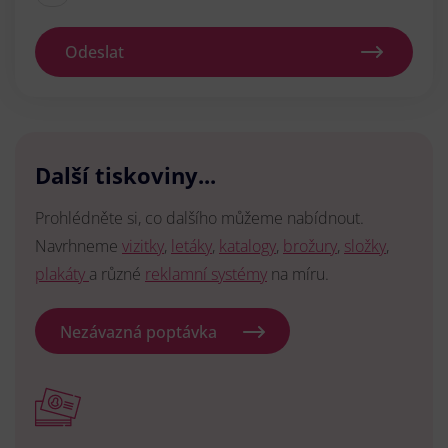
Odeslat
Další tiskoviny...
Prohlédněte si, co dalšího můžeme nabídnout.
Navrhneme
vizitky
,
letáky
,
katalogy
,
brožury
,
složky
,
plakáty
a různé
reklamní systémy
na míru.
Nezávazná poptávka