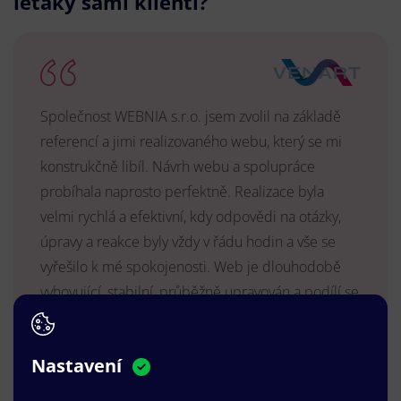
letáky sami klienti?
Společnost WEBNIA s.r.o. jsem zvolil na základě
referencí a jimi realizovaného webu, který se mi
konstrukčně libíl. Návrh webu a spolupráce
probíhala naprosto perfektně. Realizace byla
velmi rychlá a efektivní, kdy odpovědi na otázky,
úpravy a reakce byly vždy v řádu hodin a vše se
vyřešilo k mé spokojenosti. Web je dlouhodobě
vyhovující, stabilní, průběžně upravován a podílí se
na pozitivním vnímání naší značky.
MUDr. Radek Vyšohlíd
,
Nastavení
VENART s.r.o.