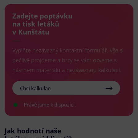
Zadejte poptávku
na tisk letáků
v Kunštátu
Vyplňte nezávazný kontaktní formulář. Vše si
pečlivě projdeme a brzy se vám ozveme s
návrhem materiálu a nezávaznou kalkulací.
Chci kalkulaci
Právě jsme k dispozici.
Jak hodnotí naše