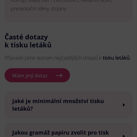
Roll-up, vlajky bez i s konsturkcí, reklamní áčko,
prezentační stěny, stojany.
Časté dotazy
k tisku letáků
Připravili jsme seznam nejčastějších dotazů k
tisku letáků
.
Mám jiný dotaz
Jaké je minimální množství tisku
letáků?
Jakou gramáž papíru zvolit pro tisk