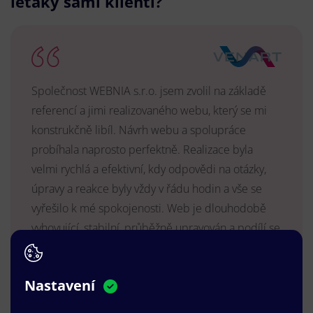
letáky sami klienti?
Společnost WEBNIA s.r.o. jsem zvolil na základě
referencí a jimi realizovaného webu, který se mi
konstrukčně libíl. Návrh webu a spolupráce
probíhala naprosto perfektně. Realizace byla
velmi rychlá a efektivní, kdy odpovědi na otázky,
úpravy a reakce byly vždy v řádu hodin a vše se
vyřešilo k mé spokojenosti. Web je dlouhodobě
vyhovující, stabilní, průběžně upravován a podílí se
na pozitivním vnímání naší značky.
MUDr. Radek Vyšohlíd
,
Nastavení
VENART s.r.o.