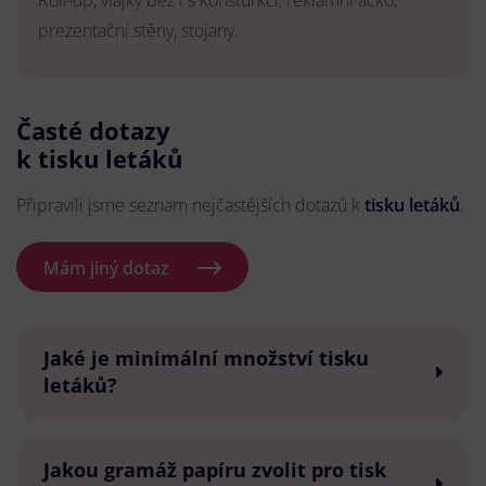
Roll-up, vlajky bez i s konsturkcí, reklamní áčko,
prezentační stěny, stojany.
Časté dotazy
k tisku letáků
Připravili jsme seznam nejčastějších dotazů k
tisku letáků
.
Mám jiný dotaz
Jaké je minimální množství tisku
letáků?
Jakou gramáž papíru zvolit pro tisk