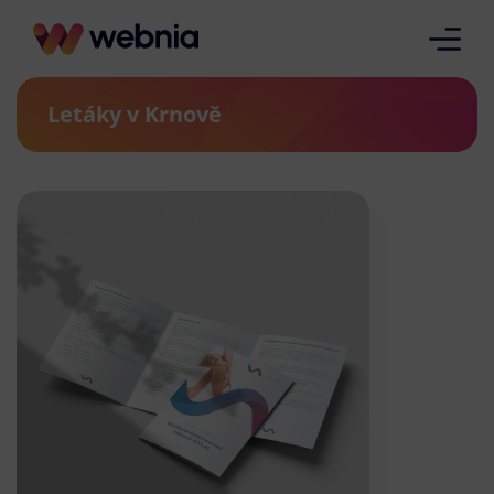
Letáky v Krnově