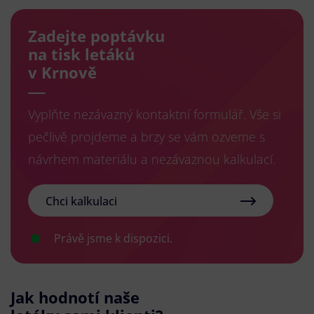
Zadejte poptávku
na tisk letáků
v Krnově
Vyplňte nezávazný kontaktní formulář. Vše si
pečlivě projdeme a brzy se vám ozveme s
návrhem materiálu a nezávaznou kalkulací.
Chci kalkulaci
Právě jsme k dispozici.
Jak hodnotí naše