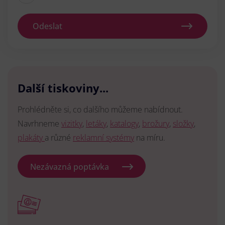
Odeslat
Další tiskoviny...
Prohlédněte si, co dalšího můžeme nabídnout.
Navrhneme
vizitky
,
letáky
,
katalogy
,
brožury
,
složky
,
plakáty
a různé
reklamní systémy
na míru.
Nezávazná poptávka