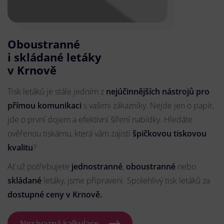
Oboustranné
i skládané letáky
v Krnově
Tisk letáků je stále jedním z
nejúčinnějších nástrojů pro
přímou komunikaci
s vašimi zákazníky. Nejde jen o papír,
jde o první dojem a efektivní šíření nabídky. Hledáte
ověřenou tiskárnu, která vám zajistí
špičkovou tiskovou
kvalitu
?
Ať už potřebujete
jednostranné
,
oboustranné
nebo
skládané
letáky, jsme připraveni. Spolehlivý tisk letáků za
dostupné ceny v Krnově.
Nezávazná kalkulace