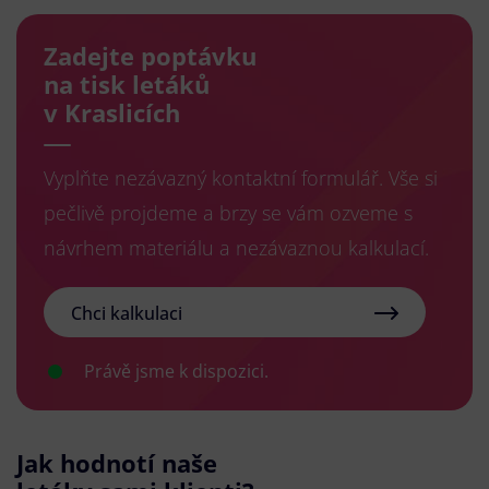
Zadejte poptávku
na tisk letáků
v Kraslicích
Vyplňte nezávazný kontaktní formulář. Vše si
pečlivě projdeme a brzy se vám ozveme s
návrhem materiálu a nezávaznou kalkulací.
Chci kalkulaci
Právě jsme k dispozici.
Jak hodnotí naše