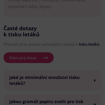
Roll-up, vlajky bez i s konsturkcí, reklamní áčko,
prezentační stěny, stojany.
Časté dotazy
k tisku letáků
Připravili jsme seznam nejčastějších dotazů k
tisku letáků
.
Mám jiný dotaz
Jaké je minimální množství tisku
letáků?
Jakou gramáž papíru zvolit pro tisk