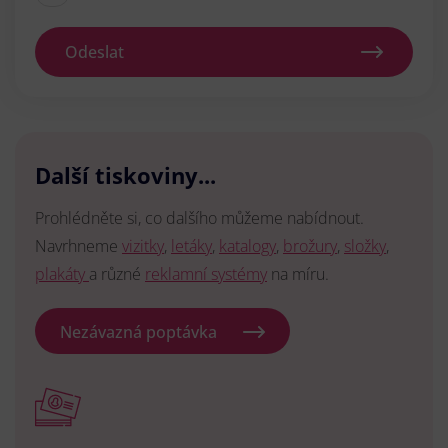
Odeslat
Další tiskoviny...
Prohlédněte si, co dalšího můžeme nabídnout.
Navrhneme
vizitky
,
letáky
,
katalogy
,
brožury
,
složky
,
plakáty
a různé
reklamní systémy
na míru.
Nezávazná poptávka