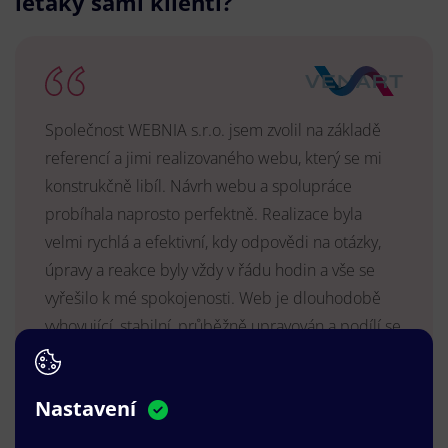
letáky sami klienti?
Společnost WEBNIA s.r.o. jsem zvolil na základě
referencí a jimi realizovaného webu, který se mi
konstrukčně libíl. Návrh webu a spolupráce
probíhala naprosto perfektně. Realizace byla
velmi rychlá a efektivní, kdy odpovědi na otázky,
úpravy a reakce byly vždy v řádu hodin a vše se
vyřešilo k mé spokojenosti. Web je dlouhodobě
vyhovující, stabilní, průběžně upravován a podílí se
na pozitivním vnímání naší značky.
MUDr. Radek Vyšohlíd
,
Nastavení
VENART s.r.o.