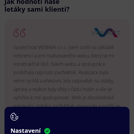
Jak hodnotí naše
letáky sami klienti?
Společnost WEBNIA s.r.o. jsem zvolil na základě
referencí a jimi realizovaného webu, který se mi
konstrukčně libíl. Návrh webu a spolupráce
probíhala naprosto perfektně. Realizace byla
velmi rychlá a efektivní, kdy odpovědi na otázky,
úpravy a reakce byly vždy v řádu hodin a vše se
vyřešilo k mé spokojenosti. Web je dlouhodobě
vyhovující, stabilní, průběžně upravován a podílí se
na pozitivním vnímání naší značky.
MUDr. Radek Vyšohlíd
,
Nastavení
VENART s.r.o.