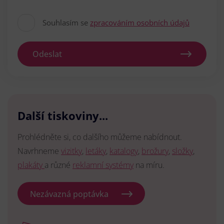
Souhlasím se
zpracováním osobních údajů
Odeslat
Další tiskoviny...
Prohlédněte si, co dalšího můžeme nabídnout.
Navrhneme
vizitky
,
letáky
,
katalogy
,
brožury
,
složky
,
plakáty
a různé
reklamní systémy
na míru.
Nezávazná poptávka