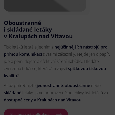
Oboustranné
i skládané letáky
v Kralupách nad Vltavou
Tisk letáků je stále jedním z
nejúčinnějších nástrojů pro
přímou komunikaci
s vašimi zákazníky. Nejde jen o papír,
jde o první dojem a efektivní šíření nabídky. Hledáte
ověřenou tiskárnu, která vám zajistí
špičkovou tiskovou
kvalitu
?
Ať už potřebujete
jednostranné
,
oboustranné
nebo
skládané
letáky, jsme připraveni. Spolehlivý tisk letáků za
dostupné ceny v Kralupách nad Vltavou.
Nezávazná kalkulace