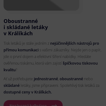
Oboustranné
i skládané letáky
v Králíkách
Tisk letáků je stále jedním z
nejúčinnějších nástrojů pro
přímou komunikaci
s vašimi zákazníky. Nejde jen o papír,
jde o první dojem a efektivní šíření nabídky. Hledáte
ověřenou tiskárnu, která vám zajistí
špičkovou tiskovou
kvalitu
?
Ať už potřebujete
jednostranné
,
oboustranné
nebo
skládané
letáky, jsme připraveni. Spolehlivý tisk letáků za
dostupné ceny v Králíkách.
Nezávazná kalkulace