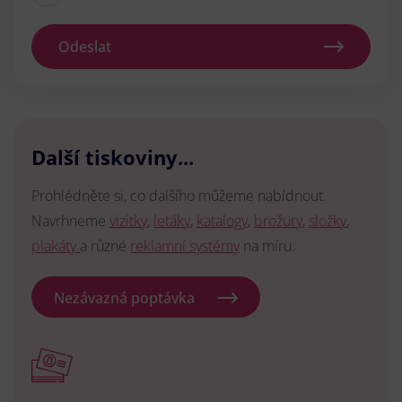
Odeslat
Další tiskoviny...
Prohlédněte si, co dalšího můžeme nabídnout.
Navrhneme
vizitky
,
letáky
,
katalogy
,
brožury
,
složky
,
plakáty
a různé
reklamní systémy
na míru.
Nezávazná poptávka