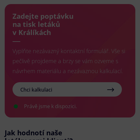
Zadejte poptávku
na tisk letáků
v Králíkách
Vyplňte nezávazný kontaktní formulář. Vše si
pečlivě projdeme a brzy se vám ozveme s
návrhem materiálu a nezávaznou kalkulací.
Chci kalkulaci
Právě jsme k dispozici.
Jak hodnotí naše