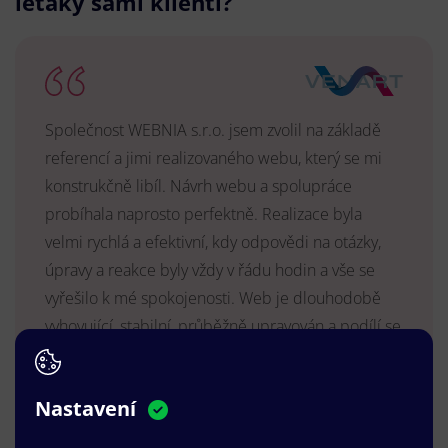
letáky sami klienti?
Společnost WEBNIA s.r.o. jsem zvolil na základě
referencí a jimi realizovaného webu, který se mi
konstrukčně libíl. Návrh webu a spolupráce
probíhala naprosto perfektně. Realizace byla
velmi rychlá a efektivní, kdy odpovědi na otázky,
úpravy a reakce byly vždy v řádu hodin a vše se
vyřešilo k mé spokojenosti. Web je dlouhodobě
vyhovující, stabilní, průběžně upravován a podílí se
na pozitivním vnímání naší značky.
MUDr. Radek Vyšohlíd
,
Nastavení
VENART s.r.o.