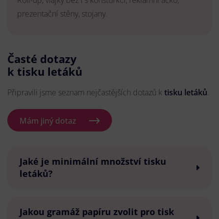
Roll-up, vlajky bez i s konsturkcí, reklamní áčko,
prezentační stěny, stojany.
Časté dotazy
k tisku letáků
Připravili jsme seznam nejčastějších dotazů k
tisku letáků
.
Mám jiný dotaz
Jaké je minimální množství tisku
letáků?
Jakou gramáž papíru zvolit pro tisk