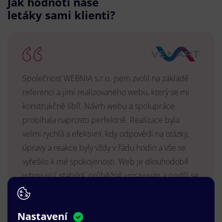
Jak hodnotí naše
letáky sami klienti?
Společnost WEBNIA s.r.o. jsem zvolil na základě
referencí a jimi realizovaného webu, který se mi
konstrukčně libíl. Návrh webu a spolupráce
probíhala naprosto perfektně. Realizace byla
velmi rychlá a efektivní, kdy odpovědi na otázky,
úpravy a reakce byly vždy v řádu hodin a vše se
vyřešilo k mé spokojenosti. Web je dlouhodobě
vyhovující, stabilní, průběžně upravován a podílí se
na pozitivním vnímání naší značky.
MUDr. Radek Vyšohlíd
,
Nastavení
VENART s.r.o.