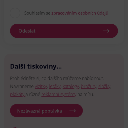
Souhlasím se
zpracováním osobních údajů
Odeslat
Další tiskoviny...
Prohlédněte si, co dalšího můžeme nabídnout.
Navrhneme
vizitky
,
letáky
,
katalogy
,
brožury
,
složky
,
plakáty
a různé
reklamní systémy
na míru.
Nezávazná poptávka