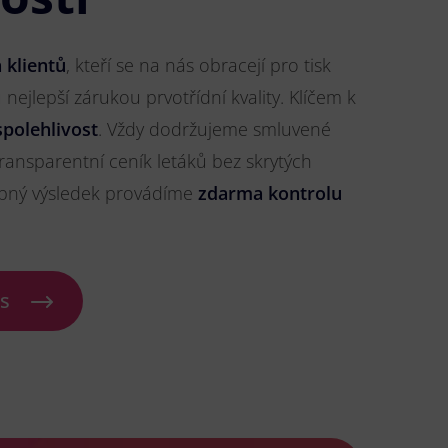
 klientů
, kteří se na nás obracejí pro tisk
u nejlepší zárukou prvotřídní kvality. Klíčem k
spolehlivost
. Vždy dodržujeme smluvené
ransparentní ceník letáků bez skrytých
ybný výsledek provádíme
zdarma kontrolu
ás