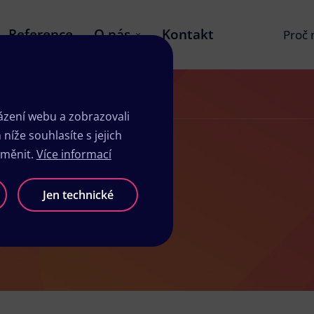
Reference
O nás
Kontakt
Proč
zení webu a zobrazovali
íže souhlasíte s jejich
změnit.
Více informací
viné
Jen technické