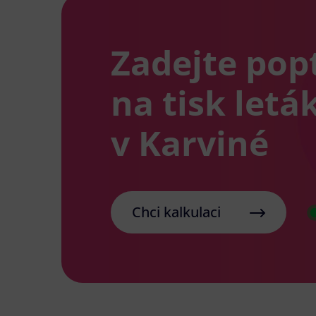
Zadejte pop
na tisk letá
v Karviné
Chci kalkulaci