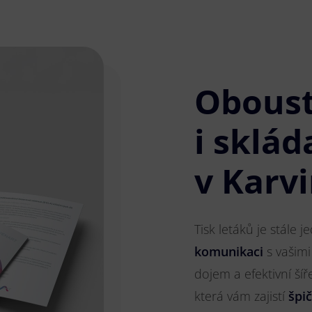
Obous
i sklád
v Karv
Tisk letáků je stále 
komunikaci
s vašimi
dojem a efektivní ší
která vám zajistí
špi