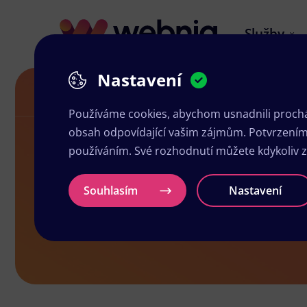
Služby
Nastavení
Letáky v Karviné
Používáme cookies, abychom usnadnili prochá
obsah odpovídající vašim zájmům. Potvrzením n
používáním. Své rozhodnutí můžete kdykoliv 
Letáky v Kar
Souhlasím
Nastavení