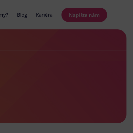
 my?
Blog
Kariéra
Napište nám