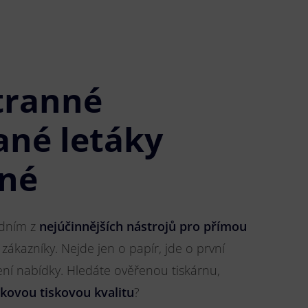
tranné
ané letáky
iné
jedním z
nejúčinnějších nástrojů pro přímou
 zákazníky. Nejde jen o papír, jde o první
ření nabídky. Hledáte ověřenou tiskárnu,
čkovou tiskovou kvalitu
?