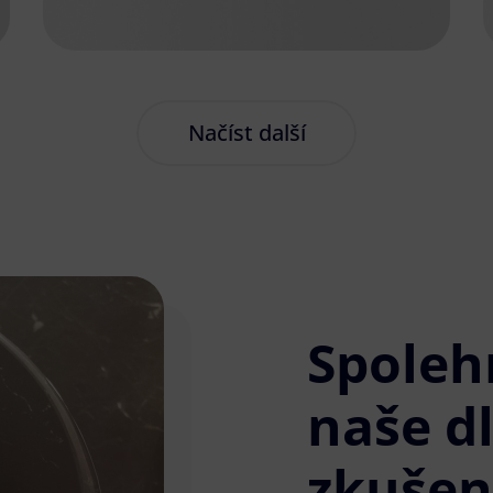
Načíst další
Spoleh
naše d
zkušen