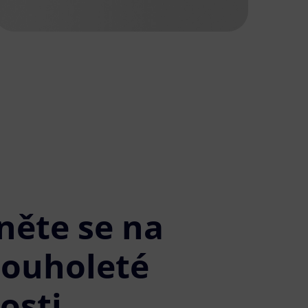
něte se na
louholeté
osti