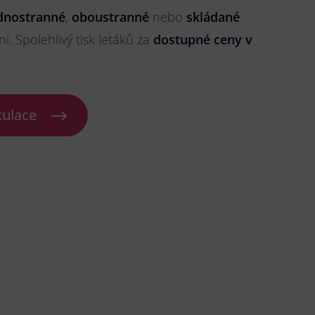
dnostranné
,
oboustranné
nebo
skládané
ni. Spolehlivý tisk letáků za
dostupné ceny v
kulace