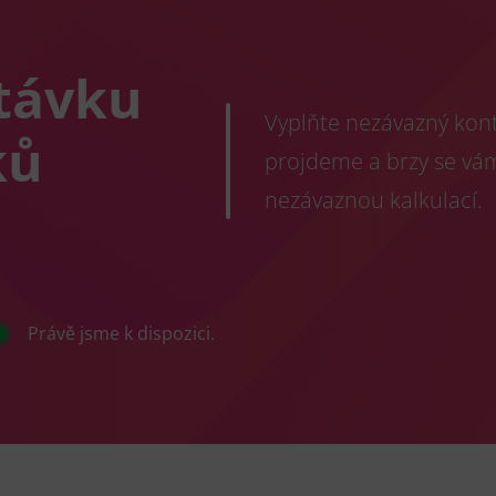
távku
Vyplňte nezávazný konta
ků
projdeme a brzy se vá
nezávaznou kalkulací.
Právě jsme k dispozici.