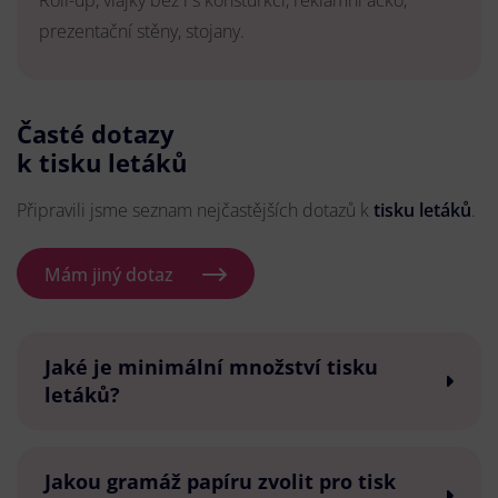
Roll-up, vlajky bez i s konsturkcí, reklamní áčko,
prezentační stěny, stojany.
Časté dotazy
k tisku letáků
Připravili jsme seznam nejčastějších dotazů k
tisku letáků
.
Mám jiný dotaz
Jaké je minimální množství tisku
letáků?
Jakou gramáž papíru zvolit pro tisk