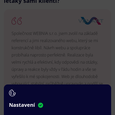
letáky sami klienti?
Společnost WEBNIA s.r.o. jsem zvolil na základě
referencí a jimi realizovaného webu, který se mi
konstrukčně libíl. Návrh webu a spolupráce
probíhala naprosto perfektně. Realizace byla
velmi rychlá a efektivní, kdy odpovědi na otázky,
úpravy a reakce byly vždy v řádu hodin a vše se
vyřešilo k mé spokojenosti. Web je dlouhodobě
vyhovující, stabilní, průběžně upravován a podílí se
na pozitivním vnímání naší značky.
MUDr. Radek Vyšohlíd
,
Nastavení
VENART s.r.o.