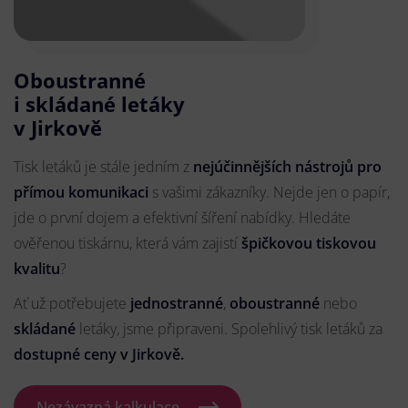
Oboustranné
i skládané letáky
v Jirkově
Tisk letáků je stále jedním z
nejúčinnějších nástrojů pro
přímou komunikaci
s vašimi zákazníky. Nejde jen o papír,
jde o první dojem a efektivní šíření nabídky. Hledáte
ověřenou tiskárnu, která vám zajistí
špičkovou tiskovou
kvalitu
?
Ať už potřebujete
jednostranné
,
oboustranné
nebo
skládané
letáky, jsme připraveni. Spolehlivý tisk letáků za
dostupné ceny v Jirkově.
Nezávazná kalkulace