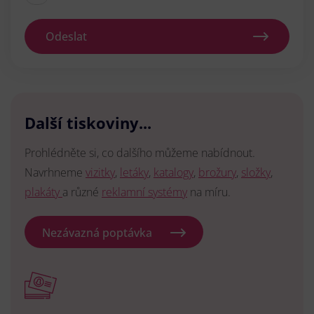
Odeslat
Další tiskoviny...
Prohlédněte si, co dalšího můžeme nabídnout.
Navrhneme
vizitky
,
letáky
,
katalogy
,
brožury
,
složky
,
plakáty
a různé
reklamní systémy
na míru.
Nezávazná poptávka