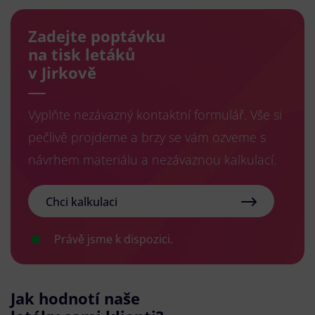
Zadejte poptávku
na tisk letáků
v Jirkově
Vyplňte nezávazný kontaktní formulář. Vše si
pečlivě projdeme a brzy se vám ozveme s
návrhem materiálu a nezávaznou kalkulací.
Chci kalkulaci
Právě jsme k dispozici.
Jak hodnotí naše