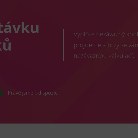
távku
Vyplňte nezávazný konta
ků
projdeme a brzy se vá
nezávaznou kalkulací.
Právě jsme k dispozici.