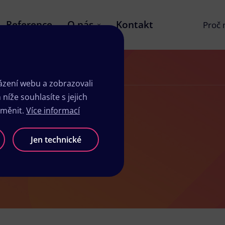
Reference
O nás
Kontakt
Proč
zení webu a zobrazovali
íže souhlasíte s jejich
změnit.
Více informací
vé
Jen technické