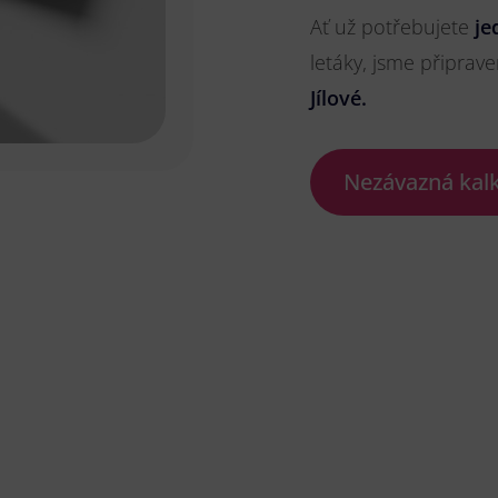
Ať už potřebujete
je
letáky, jsme připrave
Jílové.
Nezávazná kal