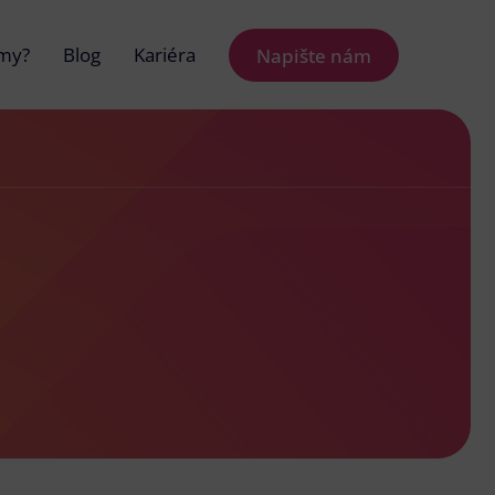
 my?
Blog
Kariéra
Napište nám