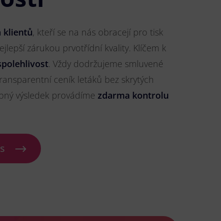
 klientů
, kteří se na nás obracejí pro tisk
nejlepší zárukou prvotřídní kvality. Klíčem k
spolehlivost
. Vždy dodržujeme smluvené
ransparentní ceník letáků bez skrytých
ybný výsledek provádíme
zdarma kontrolu
ás