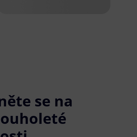
něte se na
louholeté
osti