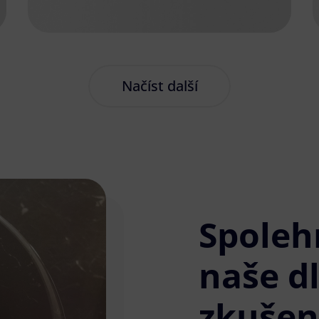
Načíst další
Spoleh
naše d
zkušen