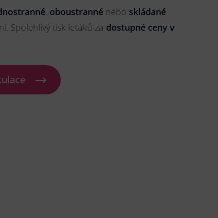
dnostranné
,
oboustranné
nebo
skládané
ni. Spolehlivý tisk letáků za
dostupné ceny v
kulace