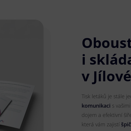
Obous
i sklád
v Jílov
Tisk letáků je stále 
komunikaci
s vašimi
dojem a efektivní ší
která vám zajistí
špi