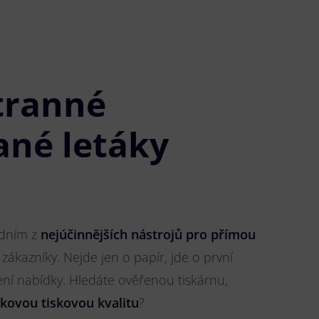
tranné
ané letáky
é
jedním z
nejúčinnějších nástrojů pro přímou
 zákazníky. Nejde jen o papír, jde o první
ření nabídky. Hledáte ověřenou tiskárnu,
čkovou tiskovou kvalitu
?