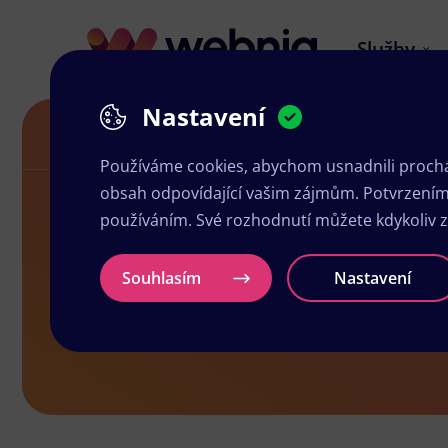
Služby
Nastavení
Letáky v Jílové
Používáme cookies, abychom usnadnili prochá
obsah odpovídající vašim zájmům. Potvrzením n
používáním. Své rozhodnutí můžete kdykoliv 
Letáky v Jílo
Souhlasím
Nastavení