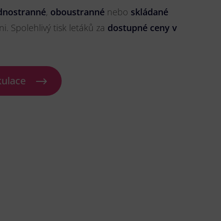
dnostranné
,
oboustranné
nebo
skládané
ni. Spolehlivý tisk letáků za
dostupné ceny v
kulace