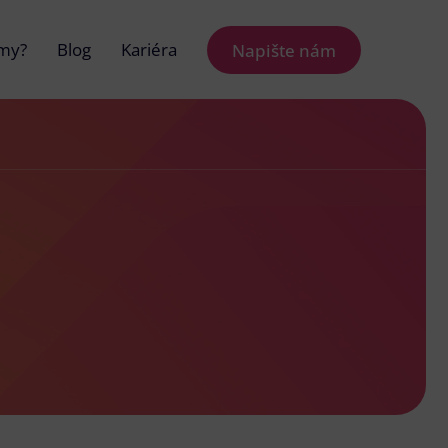
 my?
Blog
Kariéra
Napište nám