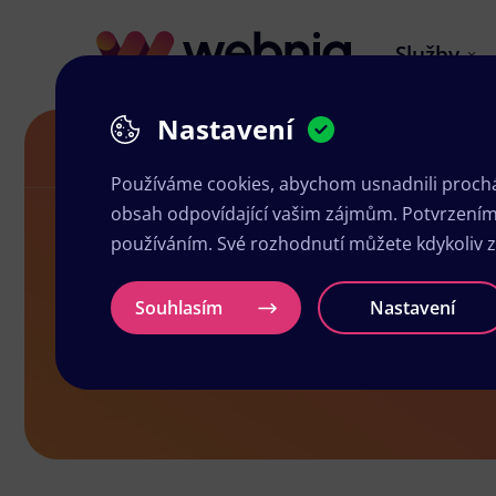
Služby
Nastavení
Letáky v Jeseníku
Používáme cookies, abychom usnadnili prochá
obsah odpovídající vašim zájmům. Potvrzením n
používáním. Své rozhodnutí můžete kdykoliv 
Letáky v Jes
Souhlasím
Nastavení