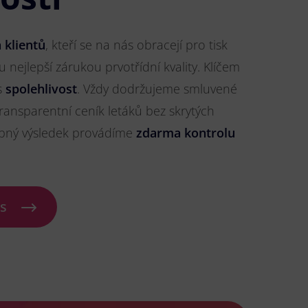
 klientů
, kteří se na nás obracejí pro tisk
ou nejlepší zárukou prvotřídní kvality. Klíčem
s
spolehlivost
. Vždy dodržujeme smluvené
ransparentní ceník letáků bez skrytých
ybný výsledek provádíme
zdarma kontrolu
ás