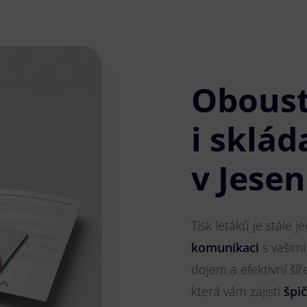
Obous
i sklád
v Jese
Tisk letáků je stále 
komunikaci
s vašimi
dojem a efektivní ší
která vám zajistí
špi