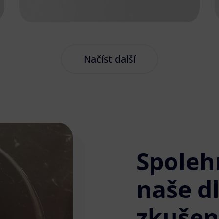
Načíst další
Spoleh
naše d
zkušen