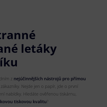
tranné
ané letáky
níku
jedním z
nejúčinnějších nástrojů pro přímou
 zákazníky. Nejde jen o papír, jde o první
ření nabídky. Hledáte ověřenou tiskárnu,
čkovou tiskovou kvalitu
?