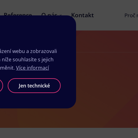
Reference
O nás
Kontakt
Proč
zení webu a zobrazovali
íže souhlasíte s jejich
změnit.
Více informací
eníku
Jen technické