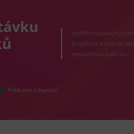
távku
Vyplňte nezávazný konta
ků
projdeme a brzy se vá
nezávaznou kalkulací.
Právě jsme k dispozici.