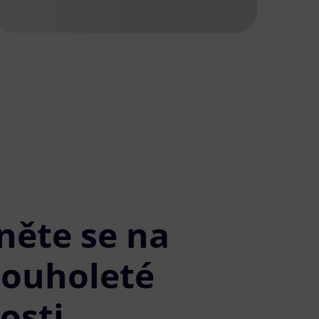
něte se na
louholeté
osti