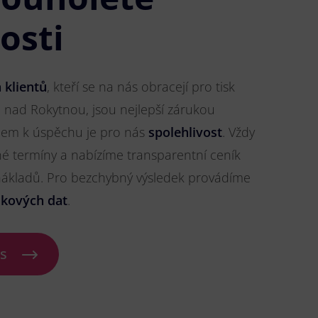
osti
 klientů
, kteří se na nás obracejí pro tisk
h nad Rokytnou, jsou nejlepší zárukou
líčem k úspěchu je pro nás
spolehlivost
. Vždy
 termíny a nabízíme transparentní ceník
 nákladů. Pro bezchybný výsledek provádíme
skových dat
.
ás