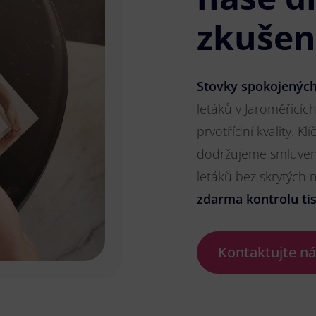
zkušen
Stovky spokojených
letáků v Jaroměřicíc
prvotřídní kvality. K
dodržujeme smluvené
letáků bez skrytých
zdarma kontrolu ti
Kontaktujte n