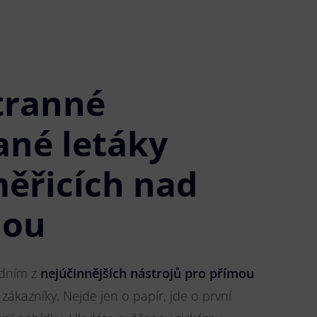
tranné
ané letáky
měřicích nad
nou
jedním z
nejúčinnějších nástrojů pro přímou
 zákazníky. Nejde jen o papír, jde o první