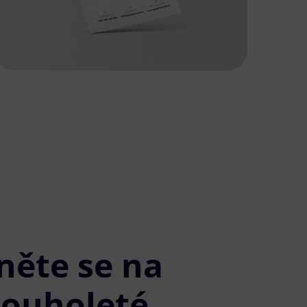
něte se na
louholeté