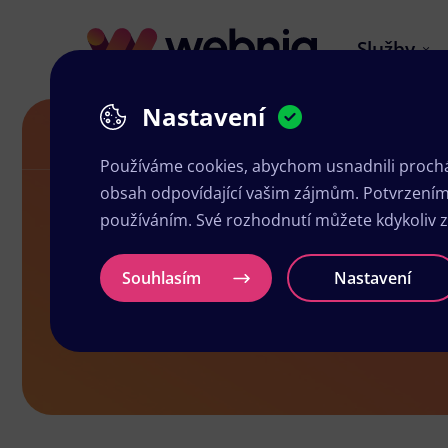
Služby
Nastavení
Letáky v Jaroměřicích nad Rokytnou
Používáme cookies, abychom usnadnili prochá
obsah odpovídající vašim zájmům. Potvrzením n
používáním. Své rozhodnutí můžete kdykoliv 
Letáky v Ja
Souhlasím
Nastavení