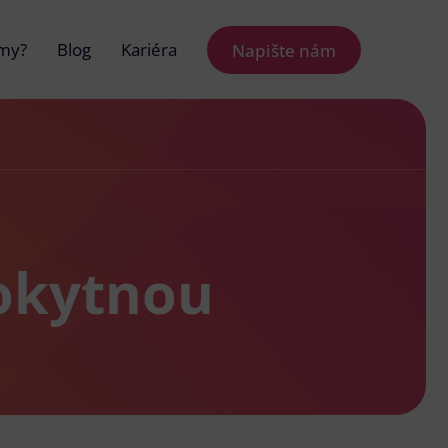
 my?
Blog
Kariéra
Napište nám
Rokytnou