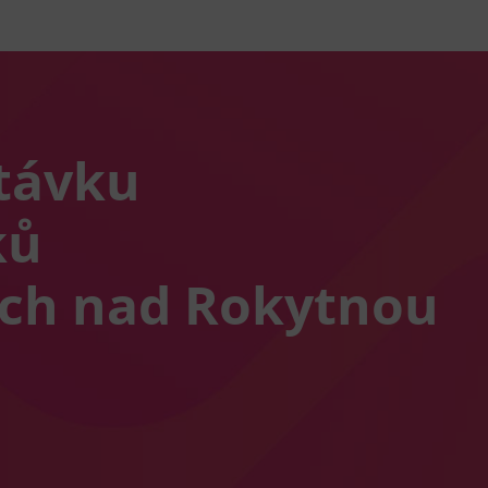
távku
ků
ích nad Rokytnou