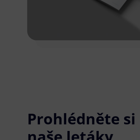
Prohlédněte si
naše letáky