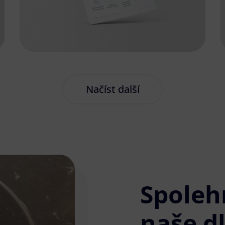
Načíst další
Spoleh
naše d