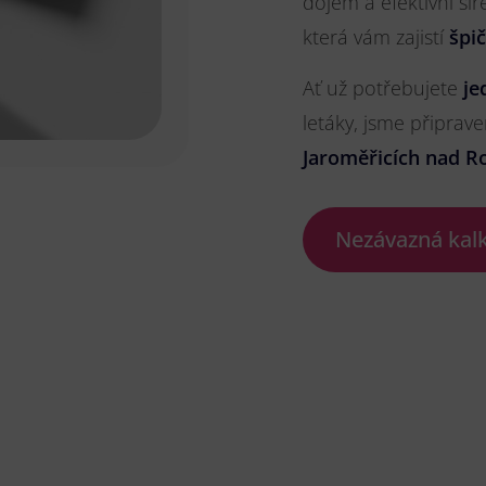
dojem a efektivní ší
která vám zajistí
špi
Ať už potřebujete
je
letáky, jsme připrave
Jaroměřicích nad R
Nezávazná kal