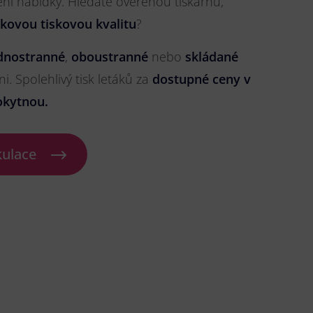
ření nabídky. Hledáte ověřenou tiskárnu,
čkovou tiskovou kvalitu
?
dnostranné
,
oboustranné
nebo
skládané
ni. Spolehlivý tisk letáků za
dostupné ceny v
okytnou.
kulace