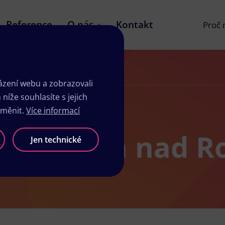
Reference
O nás
Kontakt
Proč
zení webu a zobrazovali
íže souhlasíte s jejich
změnit.
Více informací
roměřicích nad 
Jen technické