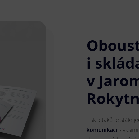
Obous
i sklád
v Jaro
Rokyt
Tisk letáků je stále 
komunikaci
s vašimi