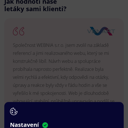
Jak hodnotí naše
letáky sami klienti?
Společnost WEBNIA s.r.o. jsem zvolil na základě
referencí a jimi realizovaného webu, který se mi
konstrukčně libíl. Návrh webu a spolupráce
probíhala naprosto perfektně. Realizace byla
velmi rychlá a efektivní, kdy odpovědi na otázky,
úpravy a reakce byly vždy v řádu hodin a vše se
vyřešilo k mé spokojenosti. Web je dlouhodobě
vyhovující, stabilní, průběžně upravován a podílí se
na pozitivním vnímání naší značky.
MUDr. Radek Vyšohlíd
,
Nastavení
VENART s.r.o.