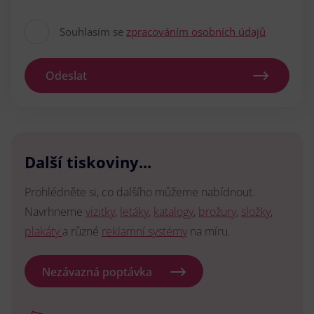
Souhlasím se
zpracováním osobních údajů
Odeslat
Další tiskoviny...
Prohlédněte si, co dalšího můžeme nabídnout.
Navrhneme
vizitky
,
letáky
,
katalogy
,
brožury
,
složky
,
plakáty
a různé
reklamní systémy
na míru.
Nezávazná poptávka