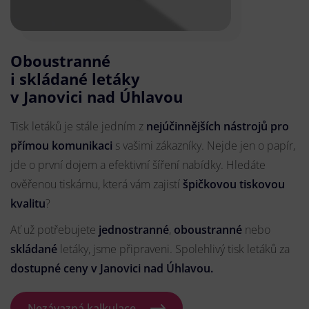
Oboustranné
i skládané letáky
v Janovici nad Úhlavou
Tisk letáků je stále jedním z
nejúčinnějších nástrojů pro
přímou komunikaci
s vašimi zákazníky. Nejde jen o papír,
jde o první dojem a efektivní šíření nabídky. Hledáte
ověřenou tiskárnu, která vám zajistí
špičkovou tiskovou
kvalitu
?
Ať už potřebujete
jednostranné
,
oboustranné
nebo
skládané
letáky, jsme připraveni. Spolehlivý tisk letáků za
dostupné ceny v Janovici nad Úhlavou.
Nezávazná kalkulace