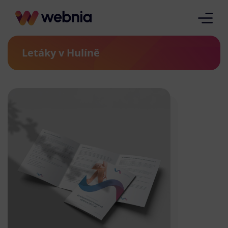
Letáky v Hulíně