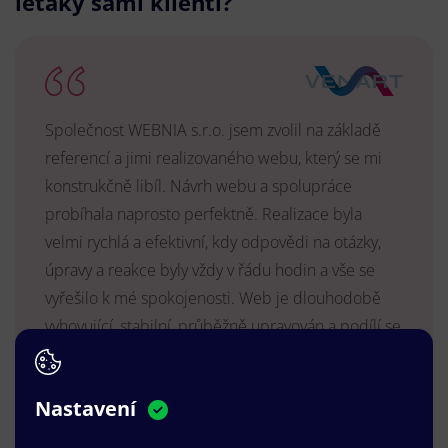
letáky sami klienti?
Společnost WEBNIA s.r.o. jsem zvolil na základě
referencí a jimi realizovaného webu, který se mi
konstrukčně libíl. Návrh webu a spolupráce
probíhala naprosto perfektně. Realizace byla
velmi rychlá a efektivní, kdy odpovědi na otázky,
úpravy a reakce byly vždy v řádu hodin a vše se
vyřešilo k mé spokojenosti. Web je dlouhodobě
vyhovující, stabilní, průběžně upravován a podílí se
na pozitivním vnímání naší značky.
MUDr. Radek Vyšohlíd
,
Nastavení
VENART s.r.o.