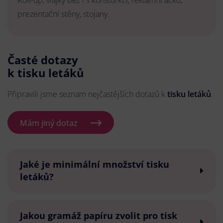
Roll-up, vlajky bez i s konsturkcí, reklamní áčko,
prezentační stěny, stojany.
Časté dotazy
k tisku letáků
Připravili jsme seznam nejčastějších dotazů k
tisku letáků
.
Mám jiný dotaz
Jaké je minimální množství tisku
letáků?
Jakou gramáž papíru zvolit pro tisk