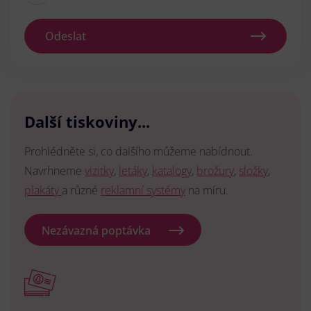
Odeslat
Další tiskoviny...
Prohlédněte si, co dalšího můžeme nabídnout.
Navrhneme
vizitky
,
letáky
,
katalogy
,
brožury
,
složky
,
plakáty
a různé
reklamní systémy
na míru.
Nezávazná poptávka