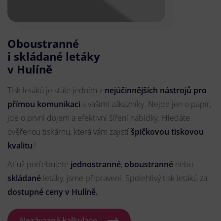
Oboustranné
i skládané letáky
v Hulíně
Tisk letáků je stále jedním z
nejúčinnějších nástrojů pro
přímou komunikaci
s vašimi zákazníky. Nejde jen o papír,
jde o první dojem a efektivní šíření nabídky. Hledáte
ověřenou tiskárnu, která vám zajistí
špičkovou tiskovou
kvalitu
?
Ať už potřebujete
jednostranné
,
oboustranné
nebo
skládané
letáky, jsme připraveni. Spolehlivý tisk letáků za
dostupné ceny v Hulíně.
Nezávazná kalkulace