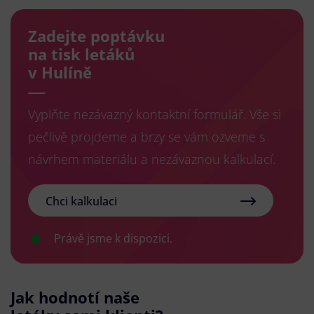
Zadejte poptávku
na tisk letáků
v Hulíně
Vyplňte nezávazný kontaktní formulář. Vše si
pečlivě projdeme a brzy se vám ozveme s
návrhem materiálu a nezávaznou kalkulací.
Chci kalkulaci
Právě jsme k dispozici.
Jak hodnotí naše