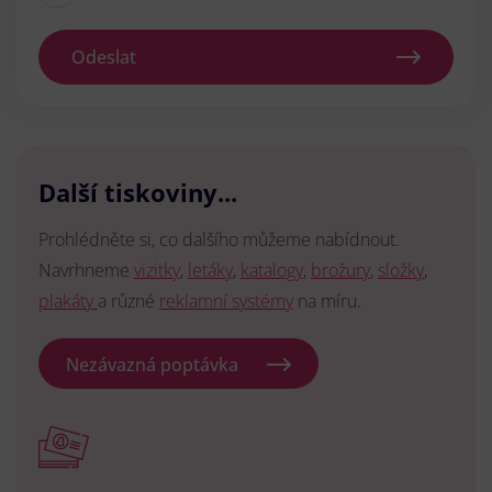
Odeslat
Další tiskoviny...
Prohlédněte si, co dalšího můžeme nabídnout.
Navrhneme
vizitky
,
letáky
,
katalogy
,
brožury
,
složky
,
plakáty
a různé
reklamní systémy
na míru.
Nezávazná poptávka