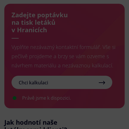
Zadejte poptávku
na tisk letáků
v Hranicích
Vyplňte nezávazný kontaktní formulář. Vše si
pečlivě projdeme a brzy se vám ozveme s
návrhem materiálu a nezávaznou kalkulací.
Chci kalkulaci
Právě jsme k dispozici.
Jak hodnotí naše