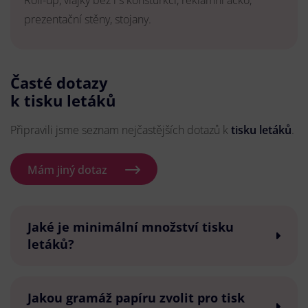
Roll-up, vlajky bez i s konsturkcí, reklamní áčko,
prezentační stěny, stojany.
Časté dotazy
k tisku letáků
Připravili jsme seznam nejčastějších dotazů k
tisku letáků
.
Mám jiný dotaz
Jaké je minimální množství tisku
letáků?
Jakou gramáž papíru zvolit pro tisk