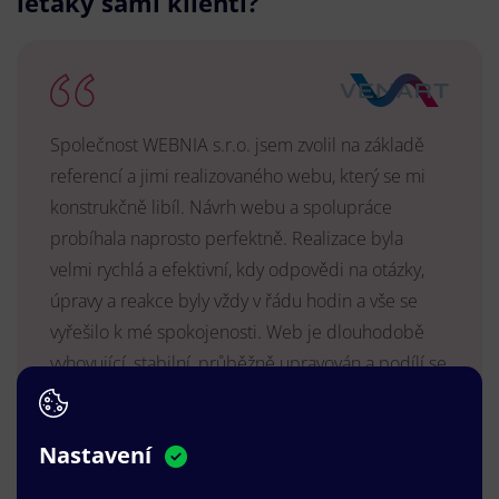
letáky sami klienti?
Společnost WEBNIA s.r.o. jsem zvolil na základě
referencí a jimi realizovaného webu, který se mi
konstrukčně libíl. Návrh webu a spolupráce
probíhala naprosto perfektně. Realizace byla
velmi rychlá a efektivní, kdy odpovědi na otázky,
úpravy a reakce byly vždy v řádu hodin a vše se
vyřešilo k mé spokojenosti. Web je dlouhodobě
vyhovující, stabilní, průběžně upravován a podílí se
na pozitivním vnímání naší značky.
MUDr. Radek Vyšohlíd
,
Nastavení
VENART s.r.o.