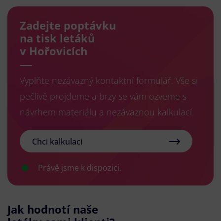
Zadejte poptávku
na tisk letáků
v Hořovicích
Vyplňte nezávazný kontaktní formulář. Vše si
pečlivě projdeme a brzy se vám ozveme s
návrhem materiálu a nezávaznou kalkulací.
Chci kalkulaci
Právě jsme k dispozici.
Jak hodnotí naše