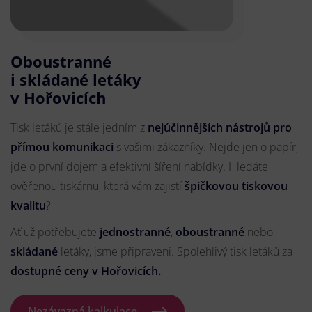
Oboustranné
i skládané letáky
v Hořovicích
Tisk letáků je stále jedním z
nejúčinnějších nástrojů pro
přímou komunikaci
s vašimi zákazníky. Nejde jen o papír,
jde o první dojem a efektivní šíření nabídky. Hledáte
ověřenou tiskárnu, která vám zajistí
špičkovou tiskovou
kvalitu
?
Ať už potřebujete
jednostranné
,
oboustranné
nebo
skládané
letáky, jsme připraveni. Spolehlivý tisk letáků za
dostupné ceny v Hořovicích.
Nezávazná kalkulace