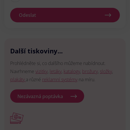
Odeslat
Další tiskoviny...
Prohlédněte si, co dalšího můžeme nabídnout.
Navrhneme
vizitky
,
letáky
,
katalogy
,
brožury
,
složky
,
plakáty
a různé
reklamní systémy
na míru.
Nezávazná poptávka