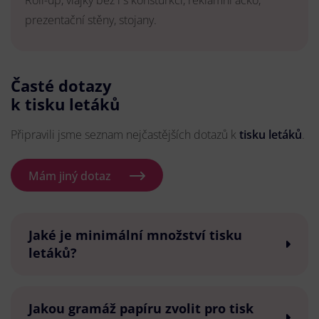
Roll-up, vlajky bez i s konsturkcí, reklamní áčko,
prezentační stěny, stojany.
Časté dotazy
k tisku letáků
Připravili jsme seznam nejčastějších dotazů k
tisku letáků
.
Mám jiný dotaz
Jaké je minimální množství tisku
letáků?
Jakou gramáž papíru zvolit pro tisk