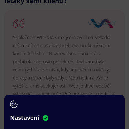
letáky sami klienti?
Společnost WEBNIA s.r.o. jsem zvolil na základě
referencí a jimi realizovaného webu, který se mi
konstrukčně libíl. Návrh webu a spolupráce
probíhala naprosto perfektně. Realizace byla
velmi rychlá a efektivní, kdy odpovědi na otázky,
úpravy a reakce byly vždy v řádu hodin a vše se
vyřešilo k mé spokojenosti. Web je dlouhodobě
vyhovující, stabilní, průběžně upravován a podílí se
na pozitivním vnímání naší značky.
MUDr. Radek Vyšohlíd
,
Nastavení
VENART s.r.o.