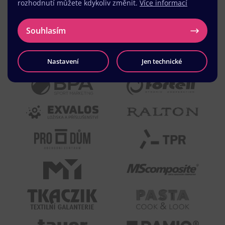
rozhodnutí můžete kdykoliv změnit.
Více informací
Souhlasím
Nastavení
Jen technické