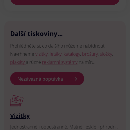
Další tiskoviny...
Prohlédněte si, co dalšího můžeme nabídnout.
Navrhneme
vizitky
,
letáky
,
katalogy
,
brožury
,
složky
,
plakáty
a různé
reklamní systémy
na míru.
Nezávazná poptávka
Vizitky
Jednostranné i oboustranné. Matné, lesklé i přírodní.