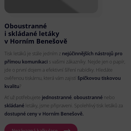
Oboustranné
i skládané letáky
v Horním Benešově
Tisk letáků je stále jedním z
nejúčinnějších nástrojů pro
přímou komunikaci
s vašimi zákazníky. Nejde jen o papír,
jde o první dojem a efektivní šíření nabídky. Hledáte
ověřenou tiskárnu, která vám zajistí
špičkovou tiskovou
kvalitu
?
Ať už potřebujete
jednostranné
,
oboustranné
nebo
skládané
letáky, jsme připraveni. Spolehlivý tisk letáků za
dostupné ceny v Horním Benešově.
Nezávazná kalkulace