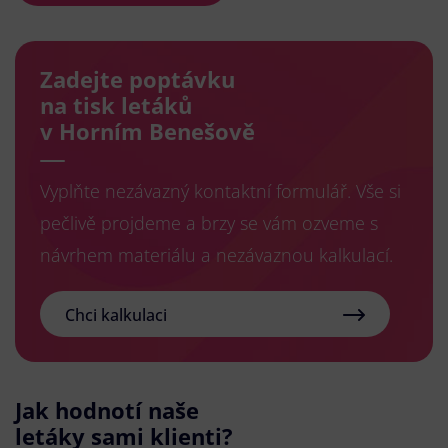
Zadejte poptávku
na tisk letáků
v Horním Benešově
Vyplňte nezávazný kontaktní formulář. Vše si
pečlivě projdeme a brzy se vám ozveme s
návrhem materiálu a nezávaznou kalkulací.
Chci kalkulaci
Jak hodnotí naše
letáky sami klienti?