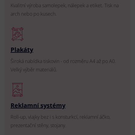
Kvalitní výroba samolepek, nálepek a etiket. Tisk na
arch nebo po kusech.
Plakáty
Široká nabídka tiskovin - od rozměru A4 až po A0.
Velký výběr materiálů.
Reklamní systémy
Roll-up, vlajky bez i s konsturkcí, reklamní áčko,
prezentační stěny, stojany.