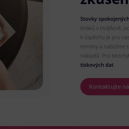
Stovky spokojených
letáků v Holýšově, js
k úspěchu je pro ná
termíny a nabízíme t
nákladů. Pro bezch
tiskových dat
.
Kontaktujte n