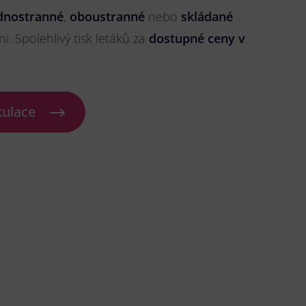
dnostranné
,
oboustranné
nebo
skládané
ni. Spolehlivý tisk letáků za
dostupné ceny v
kulace