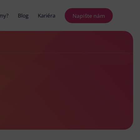
 my?
Blog
Kariéra
Napište nám