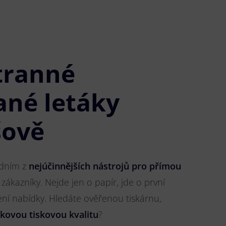
tranné
ané letáky
šově
jedním z
nejúčinnějších nástrojů pro přímou
 zákazníky. Nejde jen o papír, jde o první
ření nabídky. Hledáte ověřenou tiskárnu,
čkovou tiskovou kvalitu
?