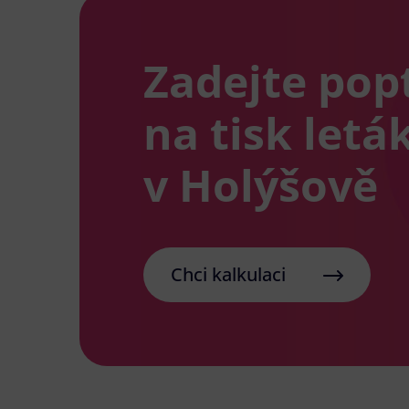
Zadejte pop
na tisk letá
v Holýšově
Chci kalkulaci