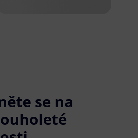
něte se na
louholeté
osti