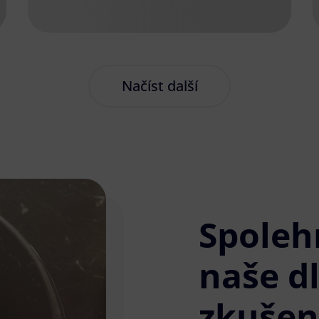
Načíst další
Spoleh
naše d
zkušen