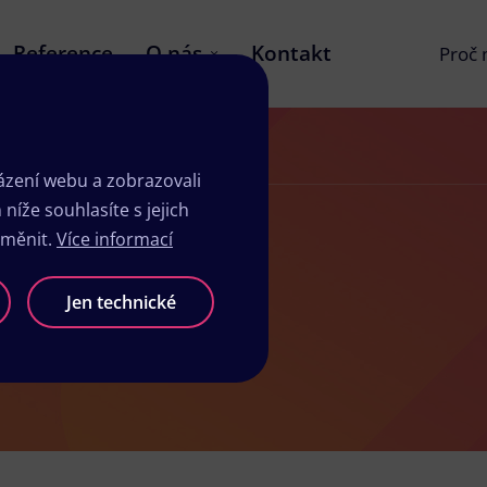
Reference
O nás
Kontakt
Proč
zení webu a zobrazovali
íže souhlasíte s jejich
změnit.
Více informací
lýšově
Jen technické