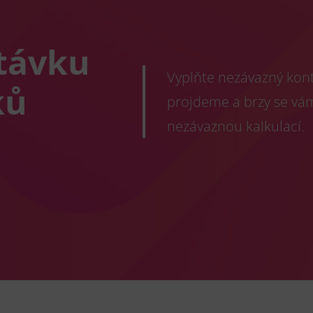
távku
Vyplňte nezávazný konta
ků
projdeme a brzy se vá
nezávaznou kalkulací.