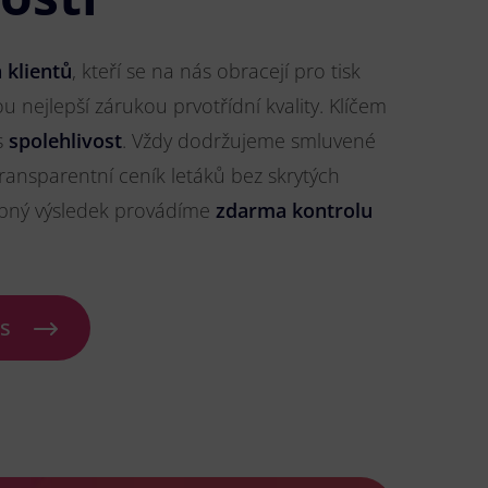
 klientů
, kteří se na nás obracejí pro tisk
ou nejlepší zárukou prvotřídní kvality. Klíčem
s
spolehlivost
. Vždy dodržujeme smluvené
ransparentní ceník letáků bez skrytých
ybný výsledek provádíme
zdarma kontrolu
ás