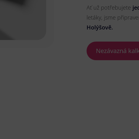
Ať už potřebujete
je
letáky, jsme připrave
Holýšově.
Nezávazná kal