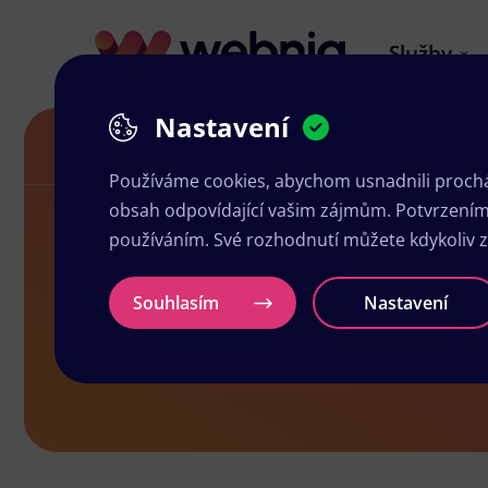
Služby
Nastavení
Letáky v Holýšově
Používáme cookies, abychom usnadnili prochá
obsah odpovídající vašim zájmům. Potvrzením n
používáním. Své rozhodnutí můžete kdykoliv 
Letáky v Ho
Souhlasím
Nastavení