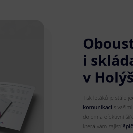
Obous
i sklád
v Holý
Tisk letáků je stále 
komunikaci
s vašimi
dojem a efektivní ší
která vám zajistí
špi