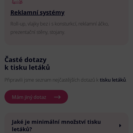
Reklamní systémy
Roll-up, vlajky bez i s konsturkcí, reklamní áčko,
prezentační stěny, stojany.
Časté dotazy
k tisku letáků
Připravili jsme seznam nejčastějších dotazů k
tisku letáků
.
Mám jiný dotaz
Jaké je minimální množství tisku
letáků?