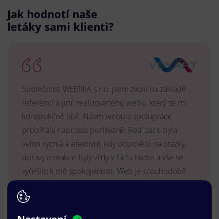
Jak hodnotí naše
letáky sami klienti?
Společnost WEBNIA s.r.o. jsem zvolil na základě
referencí a jimi realizovaného webu, který se mi
konstrukčně libíl. Návrh webu a spolupráce
probíhala naprosto perfektně. Realizace byla
velmi rychlá a efektivní, kdy odpovědi na otázky,
úpravy a reakce byly vždy v řádu hodin a vše se
vyřešilo k mé spokojenosti. Web je dlouhodobě
vyhovující, stabilní, průběžně upravován a podílí se
na pozitivním vnímání naší značky.