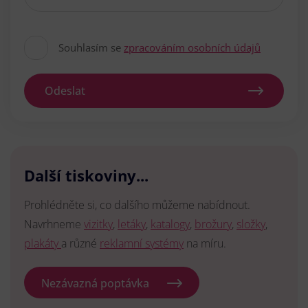
Souhlasím se
zpracováním osobních údajů
Odeslat
Další tiskoviny...
Prohlédněte si, co dalšího můžeme nabídnout.
Navrhneme
vizitky
,
letáky
,
katalogy
,
brožury
,
složky
,
plakáty
a různé
reklamní systémy
na míru.
Nezávazná poptávka