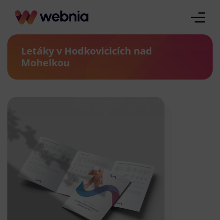
Letáky v Hodkovicicích nad
Mohelkou