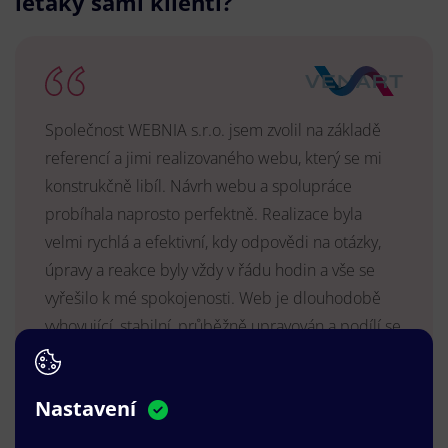
letáky sami klienti?
Společnost WEBNIA s.r.o. jsem zvolil na základě
referencí a jimi realizovaného webu, který se mi
konstrukčně libíl. Návrh webu a spolupráce
probíhala naprosto perfektně. Realizace byla
velmi rychlá a efektivní, kdy odpovědi na otázky,
úpravy a reakce byly vždy v řádu hodin a vše se
vyřešilo k mé spokojenosti. Web je dlouhodobě
vyhovující, stabilní, průběžně upravován a podílí se
na pozitivním vnímání naší značky.
MUDr. Radek Vyšohlíd
,
Nastavení
VENART s.r.o.