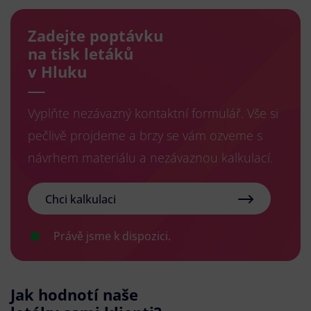
Zadejte poptávku
na tisk letáků
v Hluku
Vyplňte nezávazný kontaktní formulář. Vše si
pečlivě projdeme a brzy se vám ozveme s
návrhem materiálu a nezávaznou kalkulací.
Chci kalkulaci
Právě jsme k dispozici.
Jak hodnotí naše