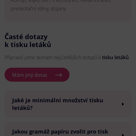
Roll-up, vlajky bez i s konsturkcí, reklamní áčko,
prezentační stěny, stojany.
Časté dotazy
k tisku letáků
Připravili jsme seznam nejčastějších dotazů k
tisku letáků
.
Mám jiný dotaz
Jaké je minimální množství tisku
letáků?
Jakou gramáž papíru zvolit pro tisk