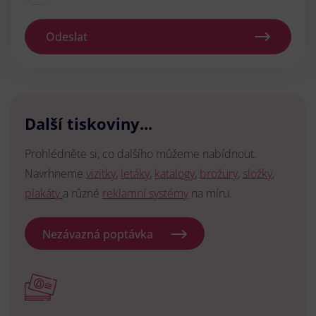
Odeslat
Další tiskoviny...
Prohlédněte si, co dalšího můžeme nabídnout.
Navrhneme
vizitky
,
letáky
,
katalogy
,
brožury
,
složky
,
plakáty
a různé
reklamní systémy
na míru.
Nezávazná poptávka