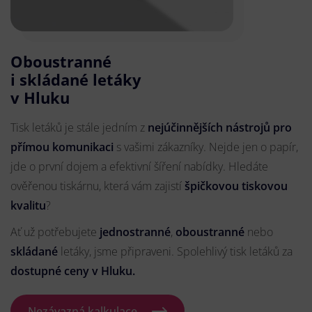
Oboustranné
i skládané letáky
v Hluku
Tisk letáků je stále jedním z
nejúčinnějších nástrojů pro
přímou komunikaci
s vašimi zákazníky. Nejde jen o papír,
jde o první dojem a efektivní šíření nabídky. Hledáte
ověřenou tiskárnu, která vám zajistí
špičkovou tiskovou
kvalitu
?
Ať už potřebujete
jednostranné
,
oboustranné
nebo
skládané
letáky, jsme připraveni. Spolehlivý tisk letáků za
dostupné ceny v Hluku.
Nezávazná kalkulace