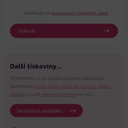
Souhlasím se
zpracováním osobních údajů
Odeslat
Další tiskoviny...
Prohlédněte si, co dalšího můžeme nabídnout.
Navrhneme
vizitky
,
letáky
,
katalogy
,
brožury
,
složky
,
plakáty
a různé
reklamní systémy
na míru.
Nezávazná poptávka