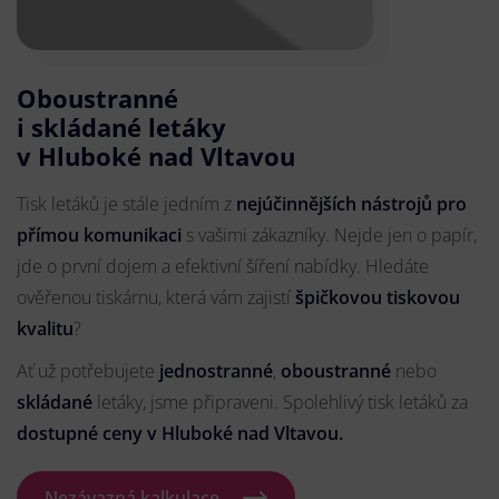
Oboustranné
i skládané letáky
v Hluboké nad Vltavou
Tisk letáků je stále jedním z
nejúčinnějších nástrojů pro
přímou komunikaci
s vašimi zákazníky. Nejde jen o papír,
jde o první dojem a efektivní šíření nabídky. Hledáte
ověřenou tiskárnu, která vám zajistí
špičkovou tiskovou
kvalitu
?
Ať už potřebujete
jednostranné
,
oboustranné
nebo
skládané
letáky, jsme připraveni. Spolehlivý tisk letáků za
dostupné ceny v Hluboké nad Vltavou.
Nezávazná kalkulace