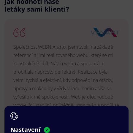
Jak hodnotí naše
letáky sami klienti?
Společnost WEBNIA s.r.o. jsem zvolil na základě
referencí a jimi realizovaného webu, který se mi
konstrukčně libíl. Návrh webu a spolupráce
probíhala naprosto perfektně. Realizace byla
velmi rychlá a efektivní, kdy odpovědi na otázky,
úpravy a reakce byly vždy v řádu hodin a vše se
vyřešilo k mé spokojenosti. Web je dlouhodobě
vyhovující, stabilní, průběžně upravován a podílí se
na pozitivním vnímání naší značky.
MUDr. Radek Vyšohlíd
,
Nastavení
VENART s.r.o.