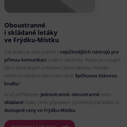
Oboustranné
i skládané letáky
ve Frýdku-Místku
Tisk letáků je stále jedním z
nejúčinnějších nástrojů pro
přímou komunikaci
s vašimi zákazníky. Nejde jen o papír,
jde o první dojem a efektivní šíření nabídky. Hledáte
ověřenou tiskárnu, která vám zajistí
špičkovou tiskovou
kvalitu
?
Ať už potřebujete
jednostranné
,
oboustranné
nebo
skládané
letáky, jsme připraveni. Spolehlivý tisk letáků za
dostupné ceny ve Frýdku-Místku.
Nezávazná kalkulace