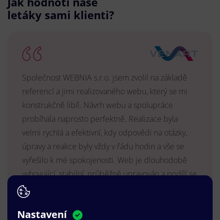
Jak hodnotí naše
letáky sami klienti?
Společnost WEBNIA s.r.o. jsem zvolil na základě
referencí a jimi realizovaného webu, který se mi
konstrukčně libíl. Návrh webu a spolupráce
probíhala naprosto perfektně. Realizace byla
velmi rychlá a efektivní, kdy odpovědi na otázky,
úpravy a reakce byly vždy v řádu hodin a vše se
vyřešilo k mé spokojenosti. Web je dlouhodobě
vyhovující, stabilní, průběžně upravován a podílí se
na pozitivním vnímání naší značky.
MUDr. Radek Vyšohlíd
,
Nastavení
VENART s.r.o.