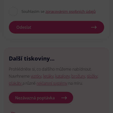
Souhlasím se
zpracováním osobních údajů
Odeslat
Další tiskoviny...
Prohlédněte si, co dalšího můžeme nabídnout.
Navrhneme
vizitky
,
letáky
,
katalogy
,
brožury
,
složky
,
plakáty
a různé
reklamní systémy
na míru.
Nezávazná poptávka