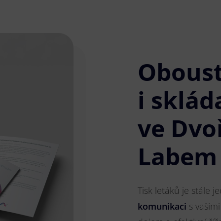
Obous
i sklád
ve Dvo
Labem
Tisk letáků je stále 
komunikaci
s vašimi