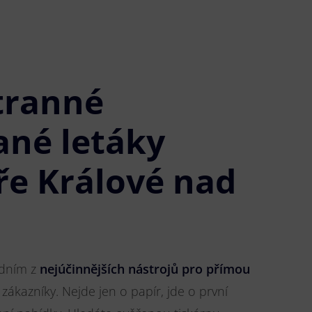
tranné
ané letáky
ře Králové nad
jedním z
nejúčinnějších nástrojů pro přímou
 zákazníky. Nejde jen o papír, jde o první