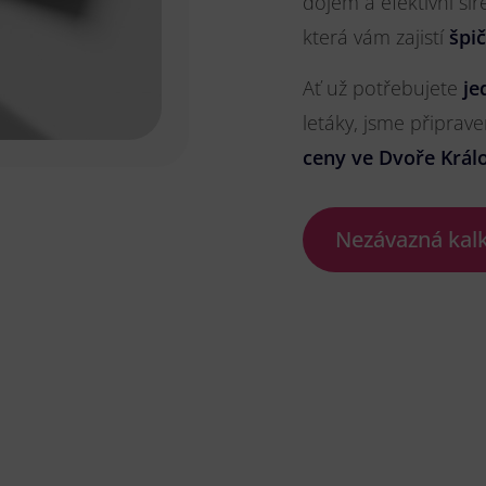
dojem a efektivní ší
která vám zajistí
špi
Ať už potřebujete
je
letáky, jsme připrave
ceny ve Dvoře Král
Nezávazná kal