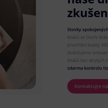
zkušen
Stovky spokojených
letáků ve Dvoře Král
prvotřídní kvality. K
dodržujeme smluvené
letáků bez skrytých
zdarma kontrolu ti
Kontaktujte n