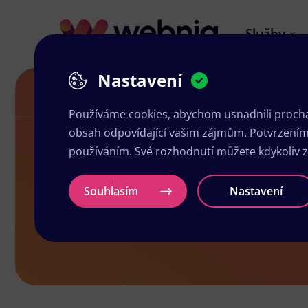
Služby
Nastavení
Letáky ve Dvoře Králové nad Labem
Používáme cookies, abychom usnadnili prochá
obsah odpovídající vašim zájmům. Potvrzením n
používáním. Své rozhodnutí můžete kdykoliv 
Letáky ve D
Souhlasím
Nastavení