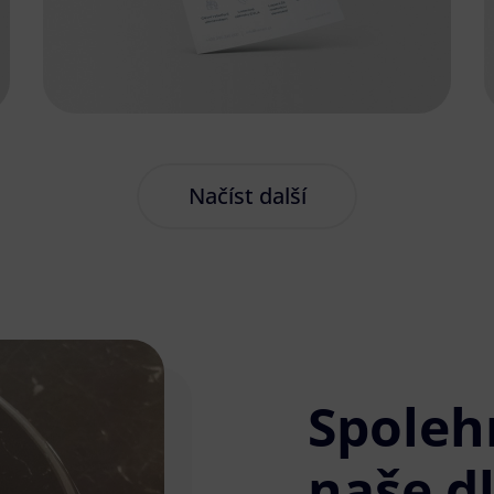
Načíst další
Spoleh
naše d