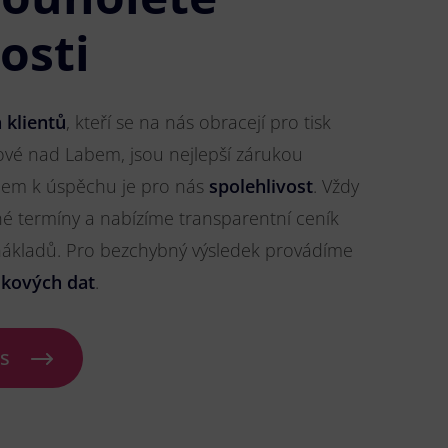
osti
 klientů
, kteří se na nás obracejí pro tisk
ové nad Labem, jsou nejlepší zárukou
líčem k úspěchu je pro nás
spolehlivost
. Vždy
 termíny a nabízíme transparentní ceník
 nákladů. Pro bezchybný výsledek provádíme
skových dat
.
ás