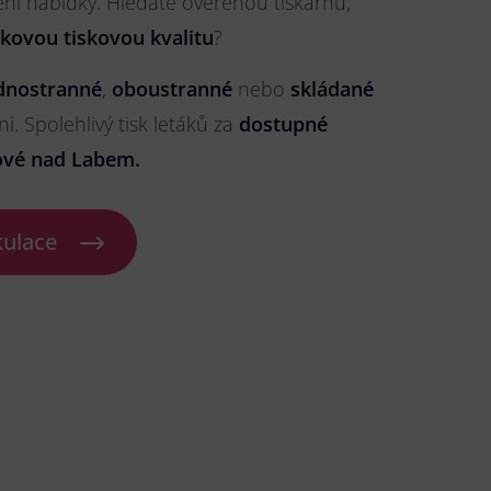
ření nabídky. Hledáte ověřenou tiskárnu,
čkovou tiskovou kvalitu
?
dnostranné
,
oboustranné
nebo
skládané
ni. Spolehlivý tisk letáků za
dostupné
ové nad Labem.
kulace