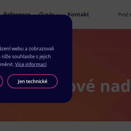
Reference
O nás
Kontakt
Proč
zení webu a zobrazovali
íže souhlasíte s jejich
změnit.
Více informací
voře Králové na
Jen technické