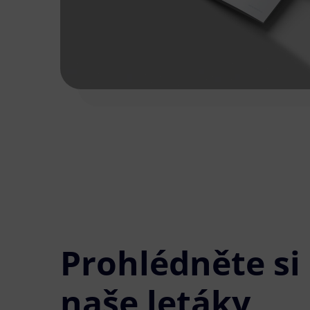
Prohlédněte si
naše letáky