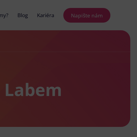
 my?
Blog
Kariéra
Napište nám
d Labem