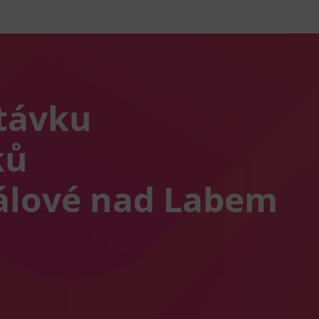
távku
ků
álové nad Labem