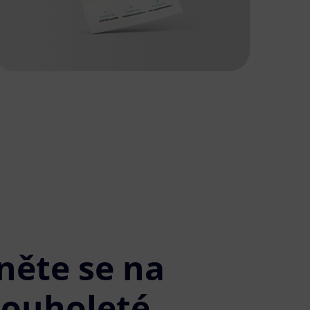
něte se na
louholeté