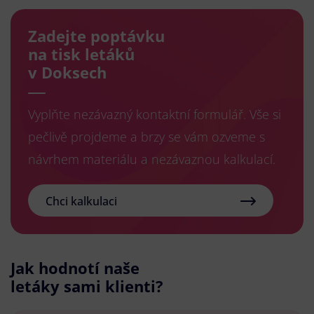
Zadejte poptávku
na tisk letáků
v Doksech
Vyplňte nezávazný kontaktní formulář. Vše si
pečlivě projdeme a brzy se vám ozveme s
návrhem materiálu a nezávaznou kalkulací.
Chci kalkulaci
Jak hodnotí naše
letáky sami klienti?