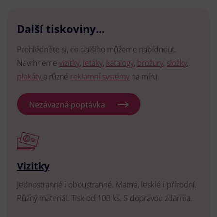
Další tiskoviny...
Prohlédněte si, co dalšího můžeme nabídnout.
Navrhneme
vizitky
,
letáky
,
katalogy
,
brožury
,
složky
,
plakáty
a různé
reklamní systémy
na míru.
Nezávazná poptávka
Vizitky
Jednostranné i oboustranné. Matné, lesklé i přírodní.
Různý materiál. Tisk od 100 ks. S dopravou zdarma.