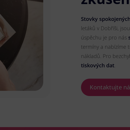
Stovky spokojených
letáků v Dobříši, jso
úspěchu je pro nás
termíny a nabízíme t
nákladů. Pro bezch
tiskových dat
.
Kontaktujte n