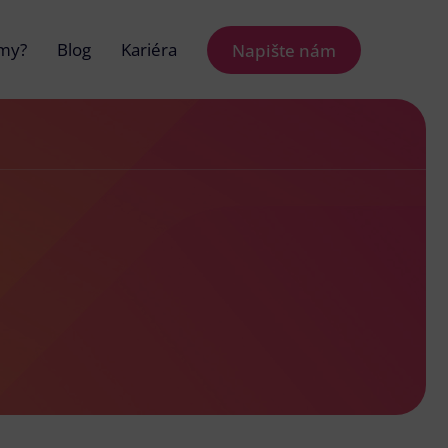
 my?
Blog
Kariéra
Napište nám