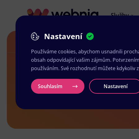
Služby
Nastavení
Letáky v Dobříši
Používáme cookies, abychom usnadnili prochá
obsah odpovídající vašim zájmům. Potvrzením n
používáním. Své rozhodnutí můžete kdykoliv 
Letáky v Dob
Souhlasím
Nastavení