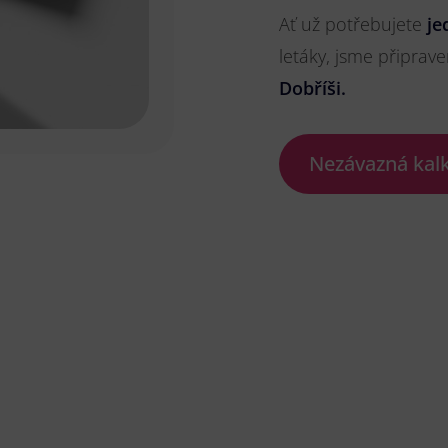
Ať už potřebujete
je
letáky, jsme připrave
Dobříši.
Nezávazná kal