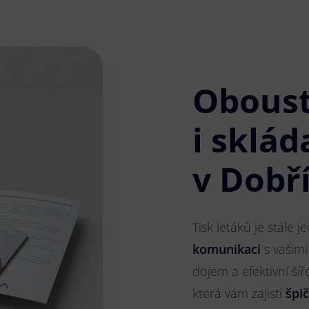
Obous
i sklád
v Dobří
Tisk letáků je stále 
komunikaci
s vašimi
dojem a efektivní ší
která vám zajistí
špi