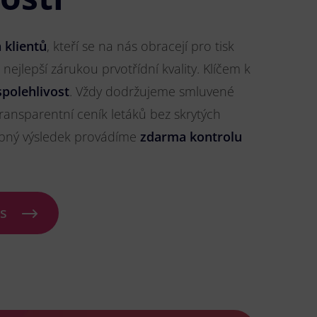
 klientů
, kteří se na nás obracejí pro tisk
u nejlepší zárukou prvotřídní kvality. Klíčem k
spolehlivost
. Vždy dodržujeme smluvené
ransparentní ceník letáků bez skrytých
ybný výsledek provádíme
zdarma kontrolu
ás