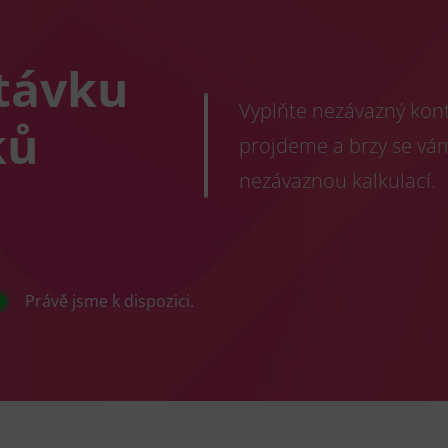
távku
Vyplňte nezávazný konta
ků
projdeme a brzy se vá
nezávaznou kalkulací.
Právě jsme k dispozici.