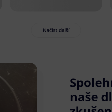
Načíst další
Spoleh
naše d
zkušen