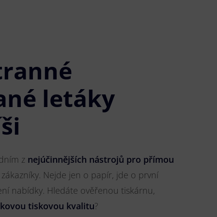
tranné
ané letáky
ši
jedním z
nejúčinnějších nástrojů pro přímou
 zákazníky. Nejde jen o papír, jde o první
ření nabídky. Hledáte ověřenou tiskárnu,
čkovou tiskovou kvalitu
?