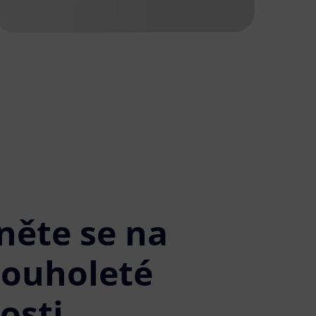
něte se na
louholeté
osti