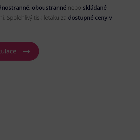
dnostranné
,
oboustranné
nebo
skládané
ni. Spolehlivý tisk letáků za
dostupné ceny v
kulace