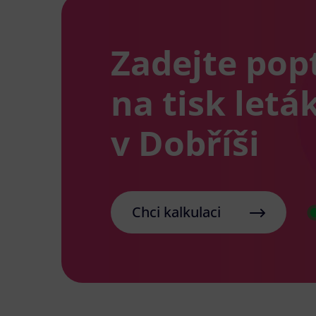
Zadejte pop
na tisk letá
v Dobříši
Chci kalkulaci