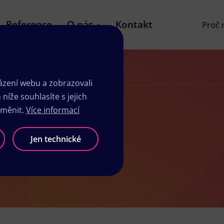
Reference
O nás
Kontakt
Proč
zení webu a zobrazovali
íže souhlasíte s jejich
změnit.
Více informací
říši
Jen technické