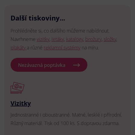
Další tiskoviny...
Prohlédněte si, co dalšího můžeme nabídnout.
Navrhneme
vizitky
,
letáky
,
katalogy
,
brožury
,
složky
,
plakáty
a různé
reklamní systémy
na míru.
Nezávazná poptávka
Vizitky
Jednostranné i oboustranné. Matné, lesklé i přírodní.
Různý materiál. Tisk od 100 ks. S dopravou zdarma.