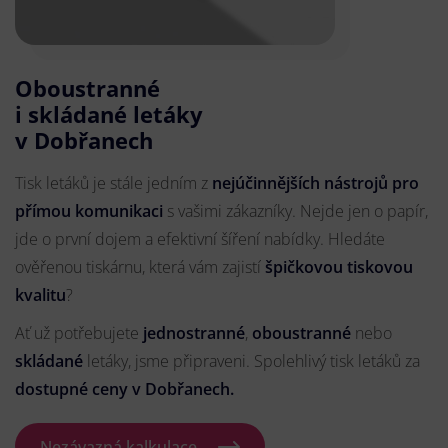
Oboustranné
i skládané letáky
v Dobřanech
Tisk letáků je stále jedním z
nejúčinnějších nástrojů pro
přímou komunikaci
s vašimi zákazníky. Nejde jen o papír,
jde o první dojem a efektivní šíření nabídky. Hledáte
ověřenou tiskárnu, která vám zajistí
špičkovou tiskovou
kvalitu
?
Ať už potřebujete
jednostranné
,
oboustranné
nebo
skládané
letáky, jsme připraveni. Spolehlivý tisk letáků za
dostupné ceny v Dobřanech.
Nezávazná kalkulace