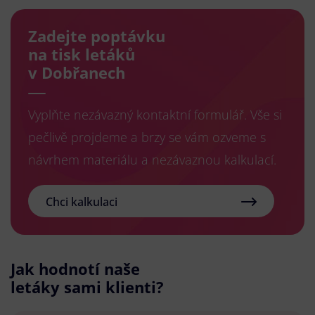
Zadejte poptávku
na tisk letáků
v Dobřanech
Vyplňte nezávazný kontaktní formulář. Vše si
pečlivě projdeme a brzy se vám ozveme s
návrhem materiálu a nezávaznou kalkulací.
Chci kalkulaci
Jak hodnotí naše
letáky sami klienti?