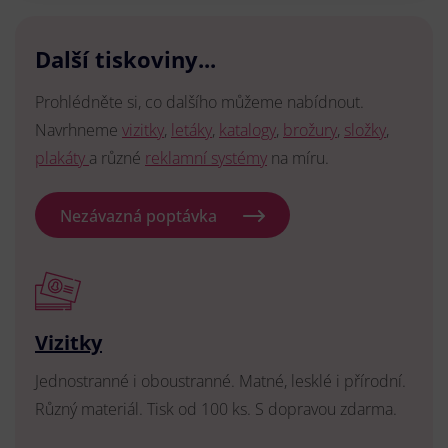
Další tiskoviny...
Prohlédněte si, co dalšího můžeme nabídnout.
Navrhneme
vizitky
,
letáky
,
katalogy
,
brožury
,
složky
,
plakáty
a různé
reklamní systémy
na míru.
Nezávazná poptávka
Vizitky
Jednostranné i oboustranné. Matné, lesklé i přírodní.
Různý materiál. Tisk od 100 ks. S dopravou zdarma.