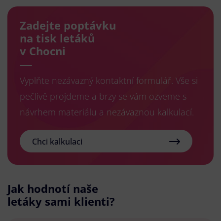
Zadejte poptávku
na tisk letáků
v Chocni
Vyplňte nezávazný kontaktní formulář. Vše si
pečlivě projdeme a brzy se vám ozveme s
návrhem materiálu a nezávaznou kalkulací.
Chci kalkulaci
Jak hodnotí naše
letáky sami klienti?