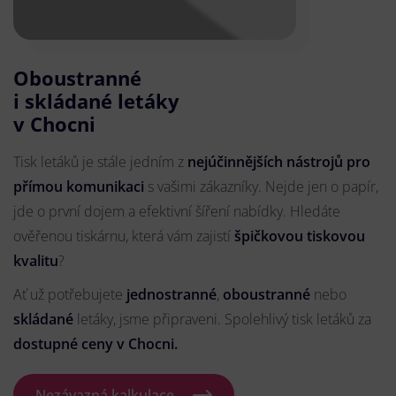
Oboustranné
i skládané letáky
v Chocni
Tisk letáků je stále jedním z
nejúčinnějších nástrojů pro
přímou komunikaci
s vašimi zákazníky. Nejde jen o papír,
jde o první dojem a efektivní šíření nabídky. Hledáte
ověřenou tiskárnu, která vám zajistí
špičkovou tiskovou
kvalitu
?
Ať už potřebujete
jednostranné
,
oboustranné
nebo
skládané
letáky, jsme připraveni. Spolehlivý tisk letáků za
dostupné ceny v Chocni.
Nezávazná kalkulace