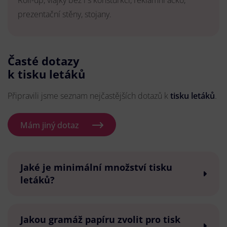
Roll-up, vlajky bez i s konsturkcí, reklamní áčko,
prezentační stěny, stojany.
Časté dotazy
k tisku letáků
Připravili jsme seznam nejčastějších dotazů k
tisku letáků
.
Mám jiný dotaz
Jaké je minimální množství tisku
letáků?
Jakou gramáž papíru zvolit pro tisk