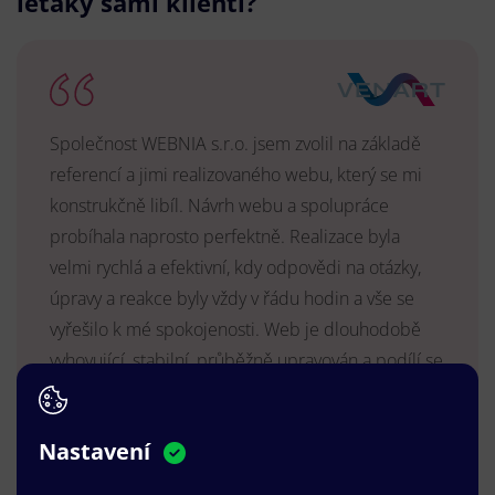
letáky sami klienti?
Společnost WEBNIA s.r.o. jsem zvolil na základě
referencí a jimi realizovaného webu, který se mi
konstrukčně libíl. Návrh webu a spolupráce
probíhala naprosto perfektně. Realizace byla
velmi rychlá a efektivní, kdy odpovědi na otázky,
úpravy a reakce byly vždy v řádu hodin a vše se
vyřešilo k mé spokojenosti. Web je dlouhodobě
vyhovující, stabilní, průběžně upravován a podílí se
na pozitivním vnímání naší značky.
MUDr. Radek Vyšohlíd
,
Nastavení
VENART s.r.o.