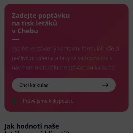
Zadejte poptávku
na tisk letáků
v Chebu
Vyplňte nezávazný kontaktní formulář. Vše si
pečlivě projdeme a brzy se vám ozveme s
návrhem materiálu a nezávaznou kalkulací.
Chci kalkulaci
Právě jsme k dispozici.
Jak hodnotí naše