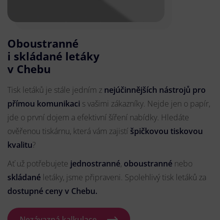
Oboustranné
i skládané letáky
v Chebu
Tisk letáků je stále jedním z
nejúčinnějších nástrojů pro
přímou komunikaci
s vašimi zákazníky. Nejde jen o papír,
jde o první dojem a efektivní šíření nabídky. Hledáte
ověřenou tiskárnu, která vám zajistí
špičkovou tiskovou
kvalitu
?
Ať už potřebujete
jednostranné
,
oboustranné
nebo
skládané
letáky, jsme připraveni. Spolehlivý tisk letáků za
dostupné ceny v Chebu.
Nezávazná kalkulace