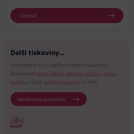
Odeslat
Další tiskoviny...
Prohlédněte si, co dalšího můžeme nabídnout.
Navrhneme
vizitky
,
letáky
,
katalogy
,
brožury
,
složky
,
plakáty
a různé
reklamní systémy
na míru.
Nezávazná poptávka