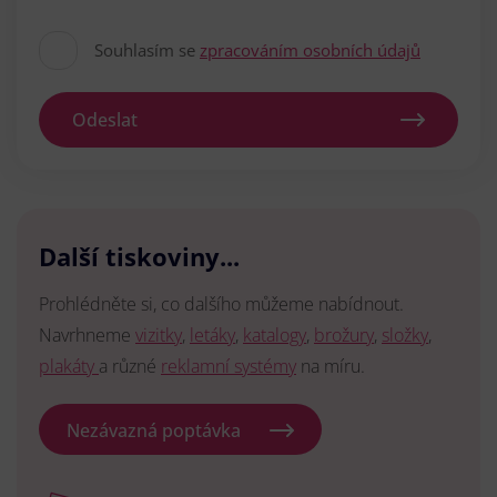
Souhlasím se
zpracováním osobních údajů
Odeslat
Další tiskoviny...
Prohlédněte si, co dalšího můžeme nabídnout.
Navrhneme
vizitky
,
letáky
,
katalogy
,
brožury
,
složky
,
plakáty
a různé
reklamní systémy
na míru.
Nezávazná poptávka