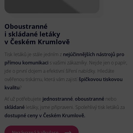
Oboustranné
i skládané letáky
v Českém Krumlově
Tisk letáků je stále jedním z
nejúčinnějších nástrojů pro
přímou komunikaci
s vašimi zákazníky. Nejde jen o papír,
jde o první dojem a efektivní šíření nabídky. Hledáte
ověřenou tiskárnu, která vám zajistí
špičkovou tiskovou
kvalitu
?
Ať už potřebujete
jednostranné
,
oboustranné
nebo
skládané
letáky, jsme připraveni. Spolehlivý tisk letáků za
dostupné ceny v Českém Krumlově.
Nezávazná kalkulace