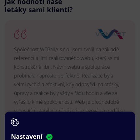
Jak hodnotí naše
letáky sami klienti?
Společnost WEBNIA s.r.o. jsem zvolil na základě
referencí a jimi realizovaného webu, který se mi
konstrukčně libíl. Návrh webu a spolupráce
probíhala naprosto perfektně. Realizace byla
velmi rychlá a efektivní, kdy odpovědi na otázky,
úpravy a reakce byly vždy v řádu hodin a vše se
vyřešilo k mé spokojenosti. Web je dlouhodobě
vyhovující, stabilní, průběžně upravován a podílí se
na pozitivním vnímání naší značky.
MUDr. Radek Vyšohlíd
,
Nastavení
VENART s.r.o.