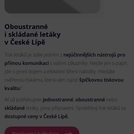
Oboustranné
i skládané letáky
v České Lípě
Tisk letáků je stále jedním z
nejúčinnějších nástrojů pro
přímou komunikaci
s vašimi zákazníky. Nejde jen o papír,
jde o první dojem a efektivní šíření nabídky. Hledáte
ověřenou tiskárnu, která vám zajistí
špičkovou tiskovou
kvalitu
?
Ať už potřebujete
jednostranné
,
oboustranné
nebo
skládané
letáky, jsme připraveni. Spolehlivý tisk letáků za
dostupné ceny v České Lípě.
Nezávazná kalkulace