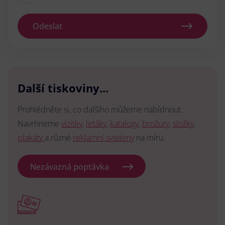
Odeslat
Další tiskoviny...
Prohlédněte si, co dalšího můžeme nabídnout.
Navrhneme
vizitky
,
letáky
,
katalogy
,
brožury
,
složky
,
plakáty
a různé
reklamní systémy
na míru.
Nezávazná poptávka