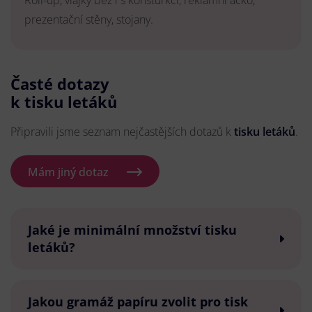
Roll-up, vlajky bez i s konsturkcí, reklamní áčko,
prezentační stěny, stojany.
Časté dotazy
k tisku letáků
Připravili jsme seznam nejčastějších dotazů k
tisku letáků
.
Mám jiný dotaz
Jaké je minimální množství tisku
letáků?
Jakou gramáž papíru zvolit pro tisk