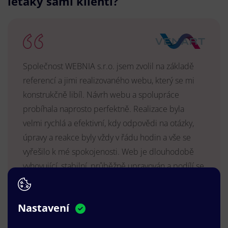
letáky sami klienti?
Společnost WEBNIA s.r.o. jsem zvolil na základě
referencí a jimi realizovaného webu, který se mi
konstrukčně libíl. Návrh webu a spolupráce
probíhala naprosto perfektně. Realizace byla
velmi rychlá a efektivní, kdy odpovědi na otázky,
úpravy a reakce byly vždy v řádu hodin a vše se
vyřešilo k mé spokojenosti. Web je dlouhodobě
vyhovující, stabilní, průběžně upravován a podílí se
na pozitivním vnímání naší značky.
MUDr. Radek Vyšohlíd
,
Nastavení
VENART s.r.o.