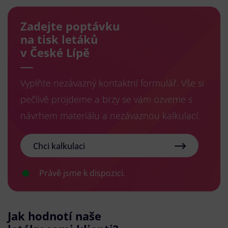
Zadejte poptávku
na tisk letáků
v České Lípě
Vyplňte nezávazný kontaktní formulář. Vše si
pečlivě projdeme a brzy se vám ozveme s
návrhem materiálu a nezávaznou kalkulací.
Chci kalkulaci
Právě jsme k dispozici.
Jak hodnotí naše