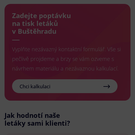
Zadejte poptávku
na tisk letáků
v Buštěhradu
Vyplňte nezávazný kontaktní formulář. Vše si
pečlivě projdeme a brzy se vám ozveme s
návrhem materiálu a nezávaznou kalkulací.
Chci kalkulaci
Jak hodnotí naše
letáky sami klienti?