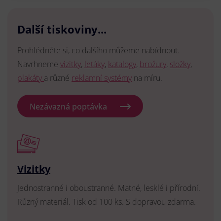
Další tiskoviny...
Prohlédněte si, co dalšího můžeme nabídnout.
Navrhneme
vizitky
,
letáky
,
katalogy
,
brožury
,
složky
,
plakáty
a různé
reklamní systémy
na míru.
Nezávazná poptávka
Vizitky
Jednostranné i oboustranné. Matné, lesklé i přírodní.
Různý materiál. Tisk od 100 ks. S dopravou zdarma.