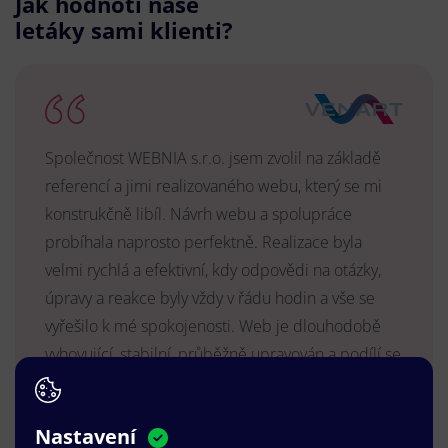
Jak hodnotí naše
letáky sami klienti?
Společnost WEBNIA s.r.o. jsem zvolil na základě
referencí a jimi realizovaného webu, který se mi
konstrukčně libíl. Návrh webu a spolupráce
probíhala naprosto perfektně. Realizace byla
velmi rychlá a efektivní, kdy odpovědi na otázky,
úpravy a reakce byly vždy v řádu hodin a vše se
vyřešilo k mé spokojenosti. Web je dlouhodobě
vyhovující, stabilní, průběžně upravován a podílí se
na pozitivním vnímání naší značky.
MUDr. Radek Vyšohlíd
,
Nastavení
VENART s.r.o.