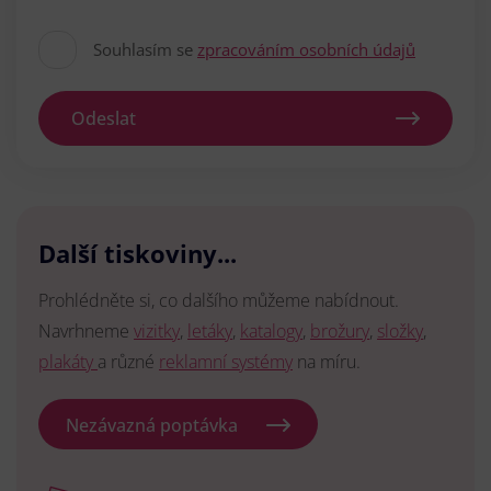
Souhlasím se
zpracováním osobních údajů
Odeslat
Další tiskoviny...
Prohlédněte si, co dalšího můžeme nabídnout.
Navrhneme
vizitky
,
letáky
,
katalogy
,
brožury
,
složky
,
plakáty
a různé
reklamní systémy
na míru.
Nezávazná poptávka