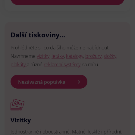
Další tiskoviny...
Prohlédněte si, co dalšího můžeme nabídnout.
Navrhneme
vizitky
,
letáky
,
katalogy
,
brožury
,
složky
,
plakáty
a různé
reklamní systémy
na míru.
Nezávazná poptávka
Vizitky
Jednostranné i oboustranné. Matné, lesklé i přírodní.