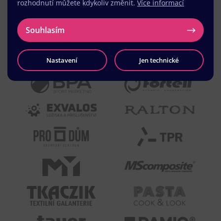
rozhodnutí můžete kdykoliv změnit.
Více informací
Souhlasím
Nastavení
Jen technické