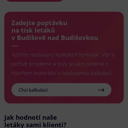
Zadejte poptávku
na tisk letáků
v Budišově nad Budišovkou
Vyplňte nezávazný kontaktní formulář. Vše si
pečlivě projdeme a brzy se vám ozveme s
návrhem materiálu a nezávaznou kalkulací.
Chci kalkulaci
Jak hodnotí naše
letáky sami klienti?