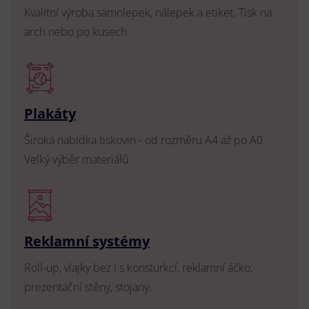
Kvalitní výroba samolepek, nálepek a etiket. Tisk na
arch nebo po kusech.
Plakáty
Široká nabídka tiskovin - od rozměru A4 až po A0.
Velký výběr materiálů.
Reklamní systémy
Roll-up, vlajky bez i s konsturkcí, reklamní áčko,
prezentační stěny, stojany.