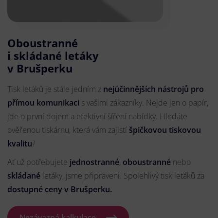
Oboustranné
i skládané letáky
v Brušperku
Tisk letáků je stále jedním z
nejúčinnějších nástrojů pro
přímou komunikaci
s vašimi zákazníky. Nejde jen o papír,
jde o první dojem a efektivní šíření nabídky. Hledáte
ověřenou tiskárnu, která vám zajistí
špičkovou tiskovou
kvalitu
?
Ať už potřebujete
jednostranné
,
oboustranné
nebo
skládané
letáky, jsme připraveni. Spolehlivý tisk letáků za
dostupné ceny v Brušperku.
Nezávazná kalkulace