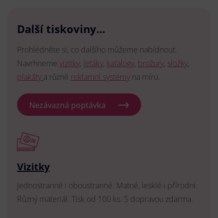
Další tiskoviny...
Prohlédněte si, co dalšího můžeme nabídnout.
Navrhneme
vizitky
,
letáky
,
katalogy
,
brožury
,
složky
,
plakáty
a různé
reklamní systémy
na míru.
Nezávazná poptávka
Vizitky
Jednostranné i oboustranné. Matné, lesklé i přírodní.
Různý materiál. Tisk od 100 ks. S dopravou zdarma.