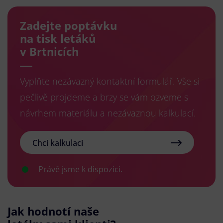
Zadejte poptávku
na tisk letáků
v Brtnicích
Vyplňte nezávazný kontaktní formulář. Vše si
pečlivě projdeme a brzy se vám ozveme s
návrhem materiálu a nezávaznou kalkulací.
Chci kalkulaci
Právě jsme k dispozici.
Jak hodnotí naše