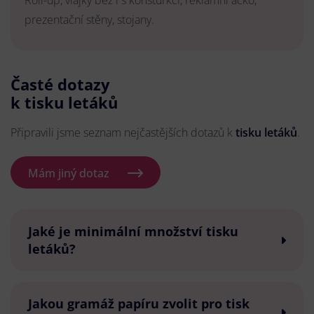
Roll-up, vlajky bez i s konsturkcí, reklamní áčko,
prezentační stěny, stojany.
Časté dotazy
k tisku letáků
Připravili jsme seznam nejčastějších dotazů k
tisku letáků
.
Mám jiný dotaz
Jaké je minimální množství tisku
letáků?
Jakou gramáž papíru zvolit pro tisk