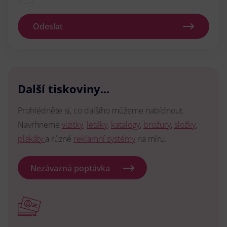
Odeslat
Další tiskoviny...
Prohlédněte si, co dalšího můžeme nabídnout.
Navrhneme
vizitky
,
letáky
,
katalogy
,
brožury
,
složky
,
plakáty
a různé
reklamní systémy
na míru.
Nezávazná poptávka