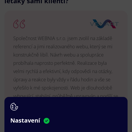
letáky sami klienti?
Společnost WEBNIA s.r.o. jsem zvolil na základě
referencí a jimi realizovaného webu, který se mi
konstrukčně libíl. Návrh webu a spolupráce
probíhala naprosto perfektně. Realizace byla
velmi rychlá a efektivní, kdy odpovědi na otázky,
úpravy a reakce byly vždy v řádu hodin a vše se
vyřešilo k mé spokojenosti. Web je dlouhodobě
vyhovující, stabilní, průběžně upravován a podílí se
na pozitivním vnímání naší značky.
MUDr. Radek Vyšohlíd
,
Nastavení
VENART s.r.o.