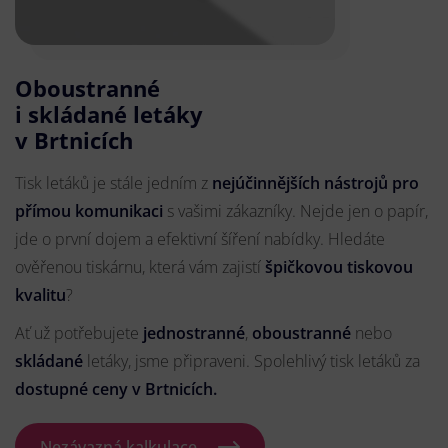
Oboustranné
i skládané letáky
v Brtnicích
Tisk letáků je stále jedním z
nejúčinnějších nástrojů pro
přímou komunikaci
s vašimi zákazníky. Nejde jen o papír,
jde o první dojem a efektivní šíření nabídky. Hledáte
ověřenou tiskárnu, která vám zajistí
špičkovou tiskovou
kvalitu
?
Ať už potřebujete
jednostranné
,
oboustranné
nebo
skládané
letáky, jsme připraveni. Spolehlivý tisk letáků za
dostupné ceny v Brtnicích.
Nezávazná kalkulace