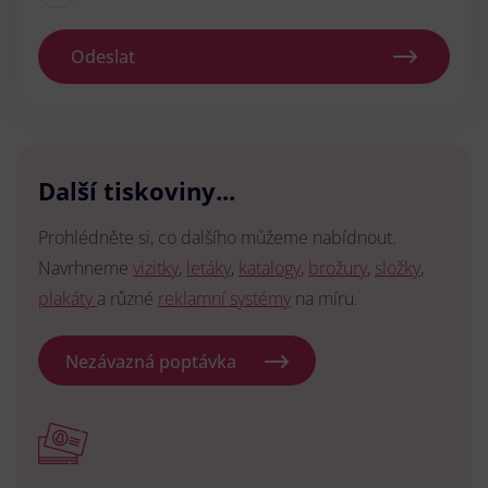
Odeslat
Další tiskoviny...
Prohlédněte si, co dalšího můžeme nabídnout.
Navrhneme
vizitky
,
letáky
,
katalogy
,
brožury
,
složky
,
plakáty
a různé
reklamní systémy
na míru.
Nezávazná poptávka