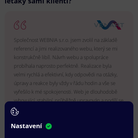
letáky sami klienti?
Společnost WEBNIA s.r.o. jsem zvolil na základě
referencí a jimi realizovaného webu, který se mi
konstrukčně libíl. Návrh webu a spolupráce
probíhala naprosto perfektně. Realizace byla
velmi rychlá a efektivní, kdy odpovědi na otázky,
úpravy a reakce byly vždy v řádu hodin a vše se
vyřešilo k mé spokojenosti. Web je dlouhodobě
vyhovující, stabilní, průběžně upravován a podílí se
na pozitivním vnímání naší značky.
MUDr. Radek Vyšohlíd
,
Nastavení
VENART s.r.o.