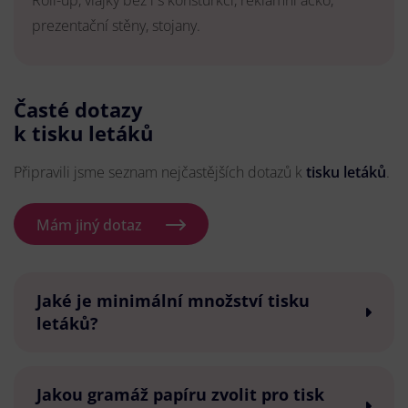
Roll-up, vlajky bez i s konsturkcí, reklamní áčko,
prezentační stěny, stojany.
Časté dotazy
k tisku letáků
Připravili jsme seznam nejčastějších dotazů k
tisku letáků
.
Mám jiný dotaz
Jaké je minimální množství tisku
letáků?
Jakou gramáž papíru zvolit pro tisk