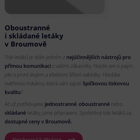
Oboustranné
i skládané letáky
v Broumově
Tisk letáků je stále jedním z
nejúčinnějších nástrojů pro
přímou komunikaci
s vašimi zákazníky. Nejde jen o papír,
jde o první dojem a efektivní šíření nabídky. Hledáte
ověřenou tiskárnu, která vám zajistí
špičkovou tiskovou
kvalitu
?
Ať už potřebujete
jednostranné
,
oboustranné
nebo
skládané
letáky, jsme připraveni. Spolehlivý tisk letáků za
dostupné ceny v Broumově.
Nezávazná kalkulace