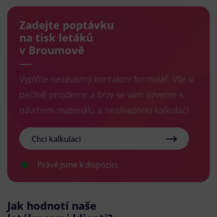
Zadejte poptávku
na tisk letáků
v Broumově
Vyplňte nezávazný kontaktní formulář. Vše si
pečlivě projdeme a brzy se vám ozveme s
návrhem materiálu a nezávaznou kalkulací.
Chci kalkulaci
Právě jsme k dispozici.
Jak hodnotí naše