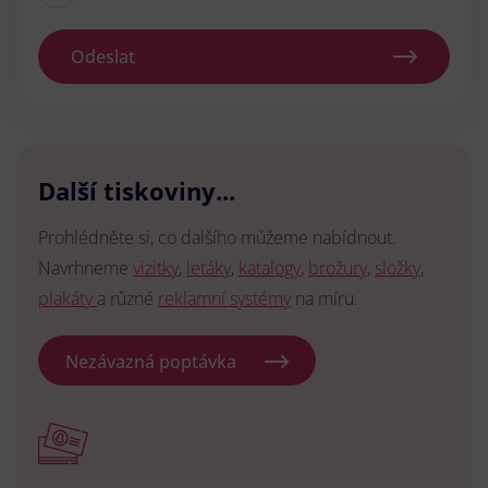
Odeslat
Další tiskoviny...
Prohlédněte si, co dalšího můžeme nabídnout.
Navrhneme
vizitky
,
letáky
,
katalogy
,
brožury
,
složky
,
plakáty
a různé
reklamní systémy
na míru.
Nezávazná poptávka