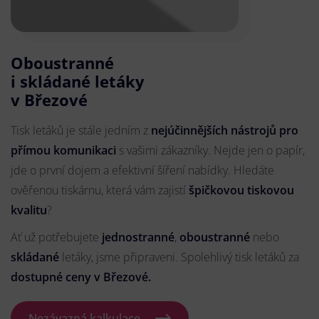
Oboustranné
i skládané letáky
v Březové
Tisk letáků je stále jedním z
nejúčinnějších nástrojů pro
přímou komunikaci
s vašimi zákazníky. Nejde jen o papír,
jde o první dojem a efektivní šíření nabídky. Hledáte
ověřenou tiskárnu, která vám zajistí
špičkovou tiskovou
kvalitu
?
Ať už potřebujete
jednostranné
,
oboustranné
nebo
skládané
letáky, jsme připraveni. Spolehlivý tisk letáků za
dostupné ceny v Březové.
Nezávazná kalkulace