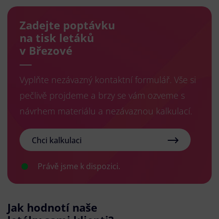
Zadejte poptávku
na tisk letáků
v Březové
Vyplňte nezávazný kontaktní formulář. Vše si
pečlivě projdeme a brzy se vám ozveme s
návrhem materiálu a nezávaznou kalkulací.
Chci kalkulaci
Právě jsme k dispozici.
Jak hodnotí naše