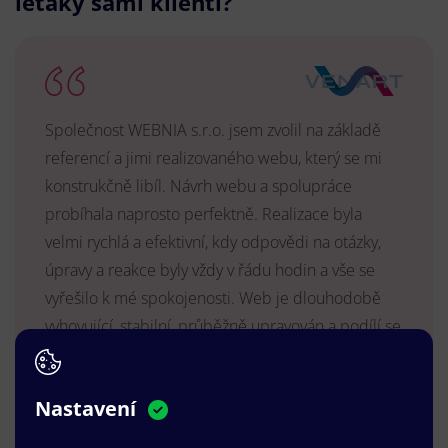
letáky sami klienti?
Společnost WEBNIA s.r.o. jsem zvolil na základě
referencí a jimi realizovaného webu, který se mi
konstrukčně libíl. Návrh webu a spolupráce
probíhala naprosto perfektně. Realizace byla
velmi rychlá a efektivní, kdy odpovědi na otázky,
úpravy a reakce byly vždy v řádu hodin a vše se
vyřešilo k mé spokojenosti. Web je dlouhodobě
vyhovující, stabilní, průběžně upravován a podílí se
na pozitivním vnímání naší značky.
MUDr. Radek Vyšohlíd
,
Nastavení
VENART s.r.o.