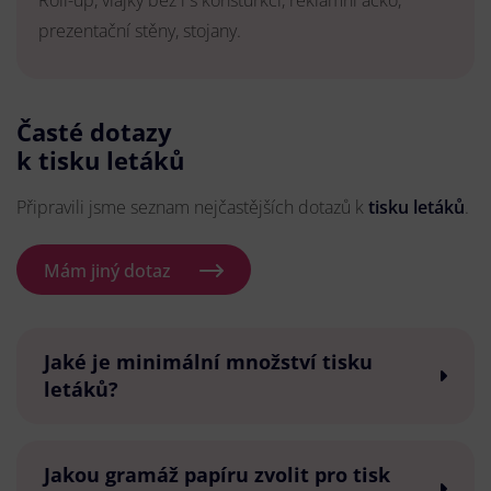
Roll-up, vlajky bez i s konsturkcí, reklamní áčko,
prezentační stěny, stojany.
Časté dotazy
k tisku letáků
Připravili jsme seznam nejčastějších dotazů k
tisku letáků
.
Mám jiný dotaz
Jaké je minimální množství tisku
letáků?
Jakou gramáž papíru zvolit pro tisk