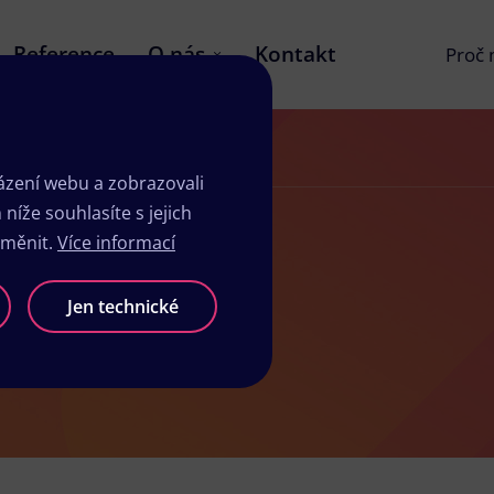
Reference
O nás
Kontakt
Proč
zení webu a zobrazovali
íže souhlasíte s jejich
změnit.
Více informací
kovicích
Jen technické