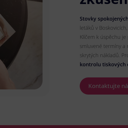
Stovky spokojených
letáků v Boskovicích,
Klíčem k úspěchu je
smluvené termíny a 
skrytých nákladů. P
kontrolu tiskových 
Kontaktujte n