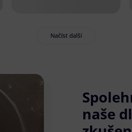
Načíst další
Spoleh
naše d
zkušen