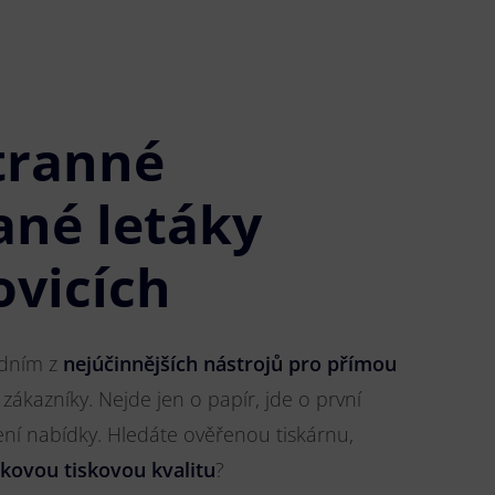
tranné
ané letáky
ovicích
jedním z
nejúčinnějších nástrojů pro přímou
 zákazníky. Nejde jen o papír, jde o první
ření nabídky. Hledáte ověřenou tiskárnu,
čkovou tiskovou kvalitu
?