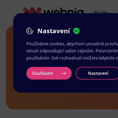
Služby
Nastavení
Letáky v Boskovicích
Používáme cookies, abychom usnadnili prochá
obsah odpovídající vašim zájmům. Potvrzením n
používáním. Své rozhodnutí můžete kdykoliv 
Letáky v Bos
Souhlasím
Nastavení