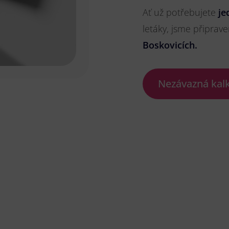
Ať už potřebujete
je
letáky, jsme připrave
Boskovicích.
Nezávazná kal