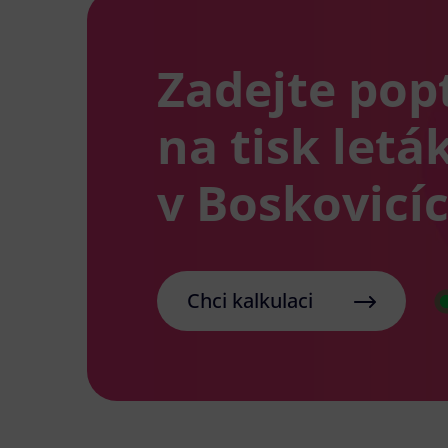
Zadejte pop
na tisk letá
v Boskovicí
Chci kalkulaci