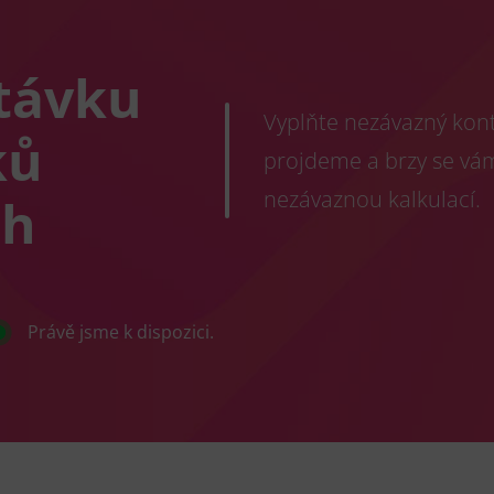
távku
Vyplňte nezávazný konta
ků
projdeme a brzy se vá
nezávaznou kalkulací.
ch
Právě jsme k dispozici.