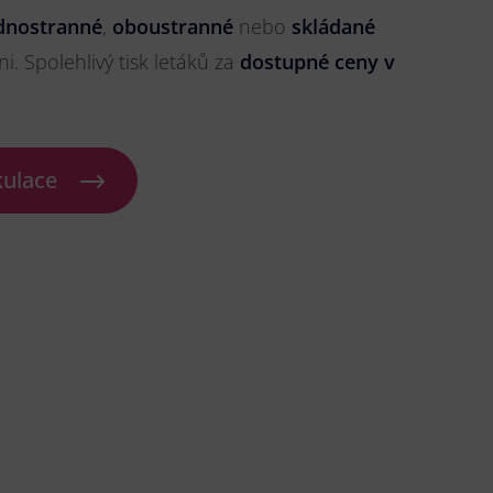
dnostranné
,
oboustranné
nebo
skládané
ni. Spolehlivý tisk letáků za
dostupné ceny v
kulace