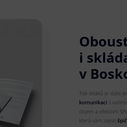
Obous
i sklád
v Bosk
Tisk letáků je stále 
komunikaci
s vašimi
dojem a efektivní ší
která vám zajistí
špi