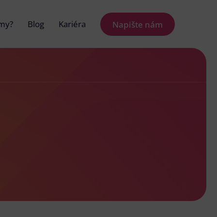
 my?
Blog
Kariéra
Napište nám