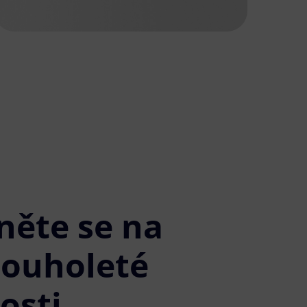
něte se na
louholeté
osti