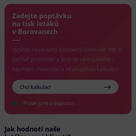
Zadejte poptávku
na tisk letáků
v Borovanech
Vyplňte nezávazný kontaktní formulář. Vše si
pečlivě projdeme a brzy se vám ozveme s
návrhem materiálu a nezávaznou kalkulací.
Chci kalkulaci
Právě jsme k dispozici.
Jak hodnotí naše