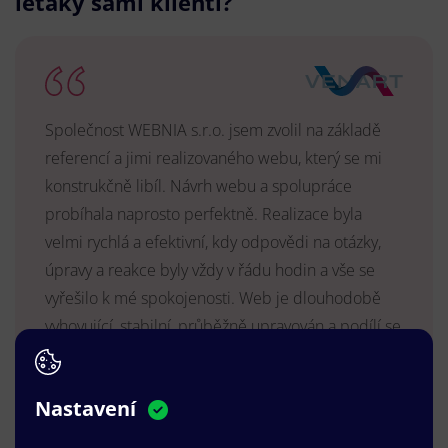
letáky sami klienti?
Společnost WEBNIA s.r.o. jsem zvolil na základě
referencí a jimi realizovaného webu, který se mi
konstrukčně libíl. Návrh webu a spolupráce
probíhala naprosto perfektně. Realizace byla
velmi rychlá a efektivní, kdy odpovědi na otázky,
úpravy a reakce byly vždy v řádu hodin a vše se
vyřešilo k mé spokojenosti. Web je dlouhodobě
vyhovující, stabilní, průběžně upravován a podílí se
na pozitivním vnímání naší značky.
MUDr. Radek Vyšohlíd
,
Nastavení
VENART s.r.o.