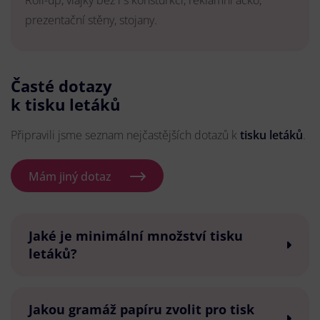
Roll-up, vlajky bez i s konsturkcí, reklamní áčko,
prezentační stěny, stojany.
Časté dotazy
k tisku letáků
Připravili jsme seznam nejčastějších dotazů k
tisku letáků
.
Mám jiný dotaz
Jaké je minimální množství tisku
letáků?
Jakou gramáž papíru zvolit pro tisk