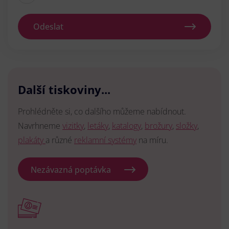
Odeslat
Další tiskoviny...
Prohlédněte si, co dalšího můžeme nabídnout.
Navrhneme
vizitky
,
letáky
,
katalogy
,
brožury
,
složky
,
plakáty
a různé
reklamní systémy
na míru.
Nezávazná poptávka