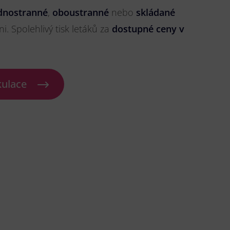
dnostranné
,
oboustranné
nebo
skládané
ni. Spolehlivý tisk letáků za
dostupné ceny v
kulace