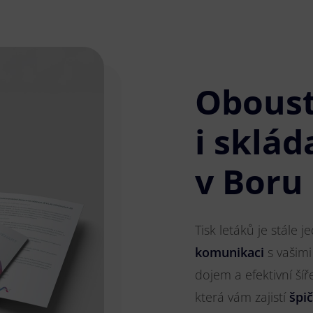
Obous
i sklád
v Boru
Tisk letáků je stále 
komunikaci
s vašimi
dojem a efektivní ší
která vám zajistí
špi