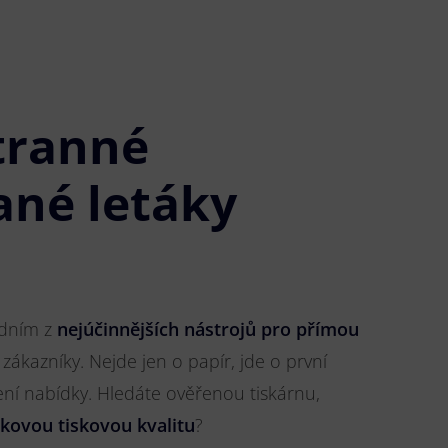
tranné
ané letáky
jedním z
nejúčinnějších nástrojů pro přímou
 zákazníky. Nejde jen o papír, jde o první
ření nabídky. Hledáte ověřenou tiskárnu,
čkovou tiskovou kvalitu
?