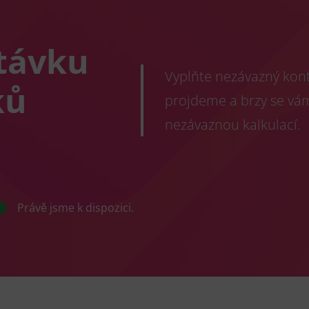
távku
Vyplňte nezávazný konta
ků
projdeme a brzy se vá
nezávaznou kalkulací.
Právě jsme k dispozici.