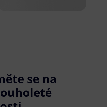
něte se na
louholeté
osti