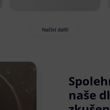
Načíst další
Spoleh
naše d
zkušen