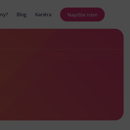
 my?
Blog
Kariéra
Napište nám