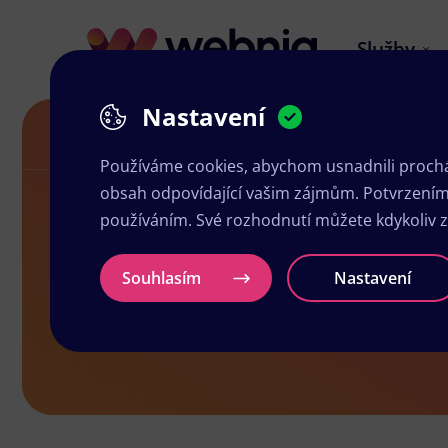
Služby
Nastavení
Letáky v Boru
Používáme cookies, abychom usnadnili prochá
obsah odpovídající vašim zájmům. Potvrzením n
používáním. Své rozhodnutí můžete kdykoliv 
Letáky v Bo
Souhlasím
Nastavení