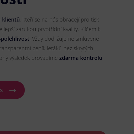
 klientů
, kteří se na nás obracejí pro tisk
ejlepší zárukou prvotřídní kvality. Klíčem k
spolehlivost
. Vždy dodržujeme smluvené
ransparentní ceník letáků bez skrytých
ybný výsledek provádíme
zdarma kontrolu
ás