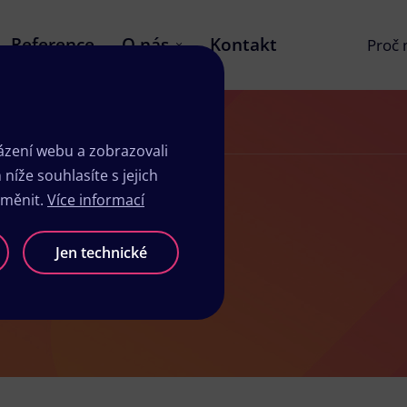
Reference
O nás
Kontakt
Proč
zení webu a zobrazovali
íže souhlasíte s jejich
změnit.
Více informací
ru
Jen technické